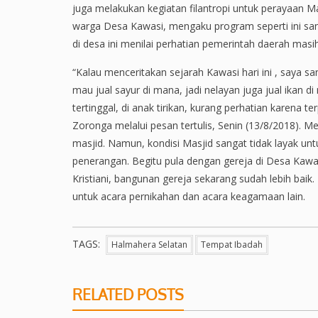
juga melakukan kegiatan filantropi untuk perayaan Ma
warga Desa Kawasi, mengaku program seperti ini s
di desa ini menilai perhatian pemerintah daerah masi
“Kalau menceritakan sejarah Kawasi hari ini , saya san
mau jual sayur di mana, jadi nelayan juga jual ikan di
tertinggal, di anak tirikan, kurang perhatian karena t
Zoronga melalui pesan tertulis, Senin (13/8/2018). 
masjid. Namun, kondisi Masjid sangat tidak layak untuk
penerangan. Begitu pula dengan gereja di Desa Kaw
Kristiani, bangunan gereja sekarang sudah lebih baik.
untuk acara pernikahan dan acara keagamaan lain.
TAGS:
Halmahera Selatan
Tempat Ibadah
RELATED POSTS