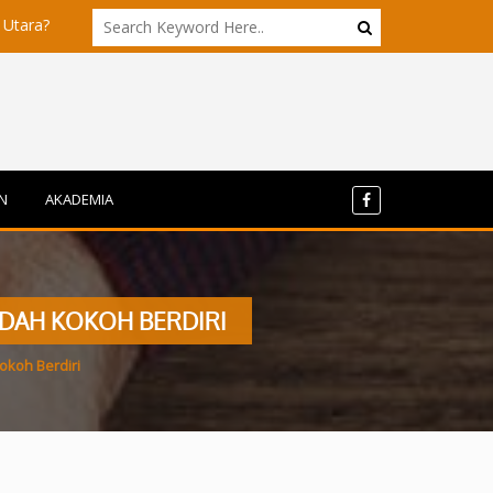
Akademisi UI dan ITB Menyoroti Tata Kelola dan Tantangan Hilirisa
N
AKADEMIA
UDAH KOKOH BERDIRI
okoh Berdiri