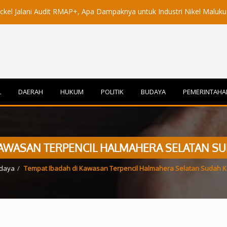
 Audit RMAP+, Apa Dampaknya untuk Industri Nikel Maluku Utara?
L
DAERAH
HUKUM
POLITIK
BUDAYA
PEMERINTAHA
KAWASAN TERPENCIL HALMAHERA SELATAN S
daya
Tempat Ibadah di Kawasan Terpencil Halmahera Selatan Sudah K