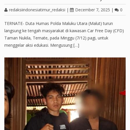
redaksiindonesiatimur_redaksi
|
December 7, 2025
|
0
TERNATE- Duta Humas Polda Maluku Utara (Malut) turun
langsung ke tengah masyarakat di kawasan Car Free Day (CFD)
Taman Nukila, Ternate, pada Minggu (7/12) pagi, untuk
menggelar aksi edukasi. Mengusung […]