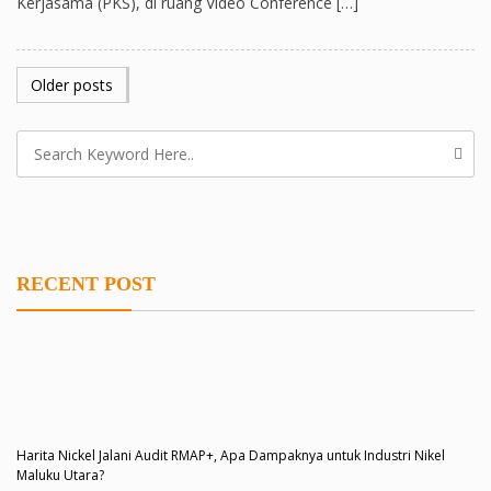
Kerjasama (PKS), di ruang Video Conference […]
POSTS
Older posts
NAVIGATION
RECENT POST
Harita Nickel Jalani Audit RMAP+, Apa Dampaknya untuk Industri Nikel
Maluku Utara?