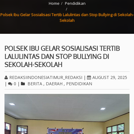
Home
Pendidikan
Polsek Ibu Gelar Sosialisasi Tertib Lalulintas dan Stop Bullying di Sekolah-
Sekolah
POLSEK IBU GELAR SOSIALISASI TERTIB
LALULINTAS DAN STOP BULLYING DI
SEKOLAH-SEKOLAH
REDAKSIINDONESIATIMUR_REDAKSI
|
AUGUST 29, 2025
|
0
|
BERITA
,
DAERAH
,
PENDIDIKAN