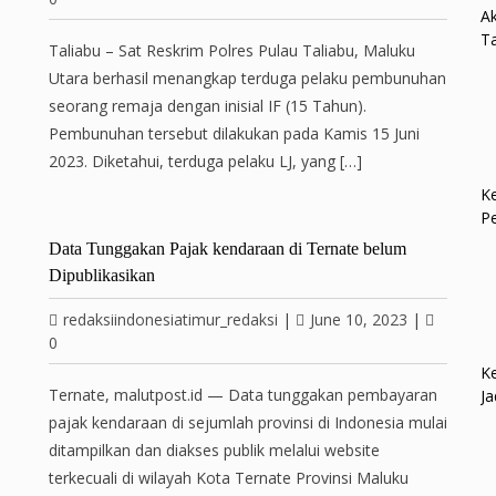
Ak
Ta
Taliabu – Sat Reskrim Polres Pulau Taliabu, Maluku
Utara berhasil menangkap terduga pelaku pembunuhan
seorang remaja dengan inisial IF (15 Tahun).
Pembunuhan tersebut dilakukan pada Kamis 15 Juni
2023. Diketahui, terduga pelaku LJ, yang […]
Ke
P
Data Tunggakan Pajak kendaraan di Ternate belum
Dipublikasikan
redaksiindonesiatimur_redaksi
|
June 10, 2023
|
0
Ke
Ternate, malutpost.id — Data tunggakan pembayaran
Ja
pajak kendaraan di sejumlah provinsi di Indonesia mulai
ditampilkan dan diakses publik melalui website
terkecuali di wilayah Kota Ternate Provinsi Maluku