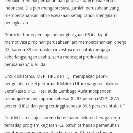
semakin menjadi perhatian dan prioritas bagi dunia kerja di
Indonesia. Dia pun mengapresiasi, jumlah perusahaan yang
mempertahankan nihil kecelakaan setiap tahun mengalami
peningkatan.
“Kami berharap pencapaian penghargaan K3 ini dapat
memotivasi pimpinan perusahaan lain mempertahankan kinerja
K3, karena K3 merupakan investasi dan untuk menjaga
keberlangsungan usaha, serta mencapai produktivitas
perusahaan,” ujar Ida.
Untuk diketahui, MSP, HPL dan HJF merupakan pabrik
pengolahan nikel pertama di Maluku Utara yang melakukan
Sertifikasi SMK3. Hasil audit Lembaga Audit Independen
menunjukkan pencapaian sebesar 85,93 persen (MSP), 87,5
persen (HPL) dan yang tertinggi sebesar 89,6 persen untuk HJF.
Nilai ini bisa dicapai karena keterlibatan seluruh tenaga kerja
terhadap program kegiatan K3, patuh terhadap pemenuhan
peraturan perundangan dan ketentuan K3, serta standar