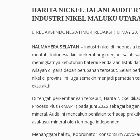
HARITA NICKEL JALANI AUDIT 
INDUSTRI NIKEL MALUKU UTAR
REDAKSIINDONESIATIMUR_REDAKSI
|
MAY 20, 
HALMAHERA SELATAN –
Industri nikel di Indonesia
mentah, Indonesia kini berkembang menjadi salah satu
meningkatnya kebutuhan baterai kendaraan listrik dan
wilayah di garis depan perubahan tersebut. Selain ber
nikel di provinsi ini juga semakin menjadi perhatian ter
ekstraktif.
Di tengah perkembangan tersebut, Harita Nickel dika
Process Plus (RMAP+) pada Juni 2026 sebagai bagian
mineral. Audit ini mencakup penilaian terhadap prakti
asal-usul mineral oleh lembaga independen.
Menanggapi hal itu, Koordinator Konsorsium Advoka