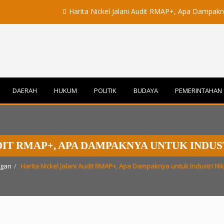
Harita Nickel Jalani Audit RMAP+, Apa Dampaknya untu
DAERAH
HUKUM
POLITIK
BUDAYA
PEMERINTAHAN
DIT RMAP+, APA DAMPAKNYA UNTUK INDU
ngan
Harita Nickel Jalani Audit RMAP+, Apa Dampaknya untuk Industri Ni