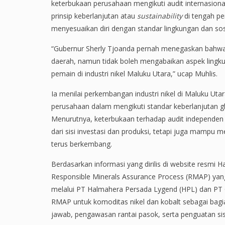
keterbukaan perusahaan mengikuti audit internasio
prinsip keberlanjutan atau
sustainability
di tengah pe
menyesuaikan diri dengan standar lingkungan dan sos
“Gubernur Sherly Tjoanda pernah menegaskan bahwa h
daerah, namun tidak boleh mengabaikan aspek lingkun
pemain di industri nikel Maluku Utara,” ucap Muhlis.
Ia menilai perkembangan industri nikel di Maluku U
perusahaan dalam mengikuti standar keberlanjutan glob
Menurutnya, keterbukaan terhadap audit independen m
dari sisi investasi dan produksi, tetapi juga mampu 
terus berkembang.
Berdasarkan informasi yang dirilis di website resmi 
Responsible Minerals Assurance Process (RMAP) yang
melalui PT Halmahera Persada Lygend (HPL) dan PT O
RMAP untuk komoditas nikel dan kobalt sebagai bagi
jawab, pengawasan rantai pasok, serta penguatan sis