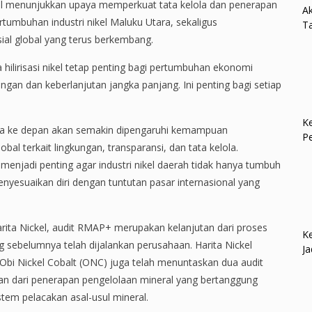
nal menunjukkan upaya memperkuat tata kelola dan penerapan
Ak
rtumbuhan industri nikel Maluku Utara, sekaligus
Ta
ial global yang terus berkembang.
ilirisasi nikel tetap penting bagi pertumbuhan ekonomi
gan dan keberlanjutan jangka panjang. Ini penting bagi setiap
Ke
tara ke depan akan semakin dipengaruhi kemampuan
P
al terkait lingkungan, transparansi, dan tata kelola.
enjadi penting agar industri nikel daerah tidak hanya tumbuh
menyesuaikan diri dengan tuntutan pasar internasional yang
Harita Nickel, audit RMAP+ merupakan kelanjutan dari proses
Ke
 sebelumnya telah dijalankan perusahaan. Harita Nickel
Ja
bi Nickel Cobalt (ONC) juga telah menuntaskan dua audit
an dari penerapan pengelolaan mineral yang bertanggung
tem pelacakan asal-usul mineral.