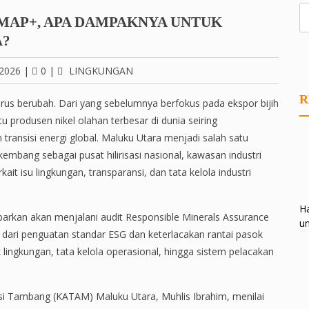
RMAP+, APA DAMPAKNYA UNTUK
A?
2026
|
0
|
LINGKUNGAN
R
 terus berubah. Dari yang sebelumnya berfokus pada ekspor bijih
 produsen nikel olahan terbesar di dunia seiring
 transisi energi global. Maluku Utara menjadi salah satu
kembang sebagai pusat hilirisasi nasional, kawasan industri
kait isu lingkungan, transparansi, dan tata kelola industri
Ha
barkan akan menjalani audit Responsible Minerals Assurance
un
 dari penguatan standar ESG dan keterlacakan rantai pasok
k lingkungan, tata kelola operasional, hingga sistem pelacakan
si Tambang (KATAM) Maluku Utara, Muhlis Ibrahim, menilai