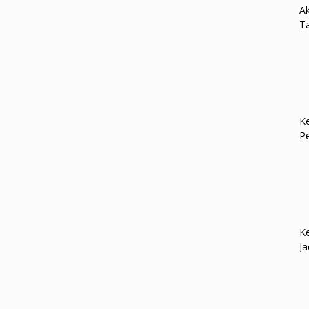
Ak
Ta
Ke
P
Ke
Ja