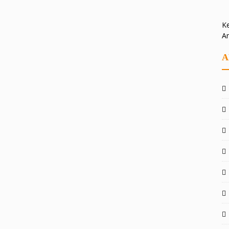
Ke
A
A