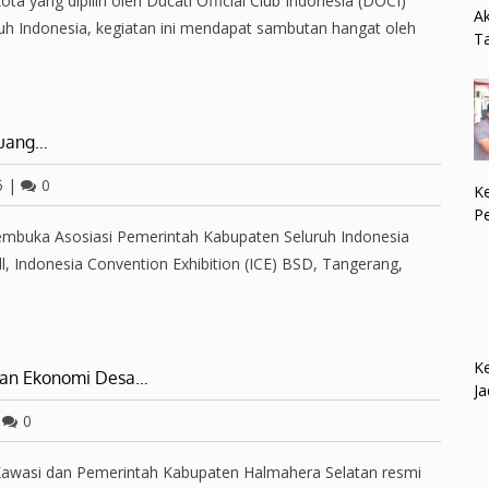
a yang dipilih oleh Ducati Official Club Indonesia (DOCI)
Ak
uh Indonesia, kegiatan ini mendapat sambutan hangat oleh
Ta
luang…
5
|
0
Ke
P
embuka Asosiasi Pemerintah Kabupaten Seluruh Indonesia
, Indonesia Convention Exhibition (ICE) BSD, Tangerang,
Ke
san Ekonomi Desa…
Ja
|
0
awasi dan Pemerintah Kabupaten Halmahera Selatan resmi