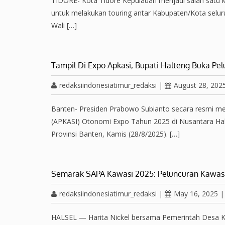
TIDORE- Kota Tidore Kepulauan menjadi salah satu kot
untuk melakukan touring antar Kabupaten/Kota selur
Wali […]
Tampil Di Expo Apkasi, Bupati Halteng Buka Pe
redaksiindonesiatimur_redaksi
|
August 28, 202
Banten- Presiden Prabowo Subianto secara resmi m
(APKASI) Otonomi Expo Tahun 2025 di Nusantara Hall
Provinsi Banten, Kamis (28/8/2025). […]
Semarak SAPA Kawasi 2025: Peluncuran Kawa
redaksiindonesiatimur_redaksi
|
May 16, 2025
HALSEL — Harita Nickel bersama Pemerintah Desa K