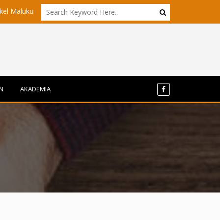
tara?
Akademisi UI dan ITB Menyoroti Tata Kelola dan Tantanga
N
AKADEMIA