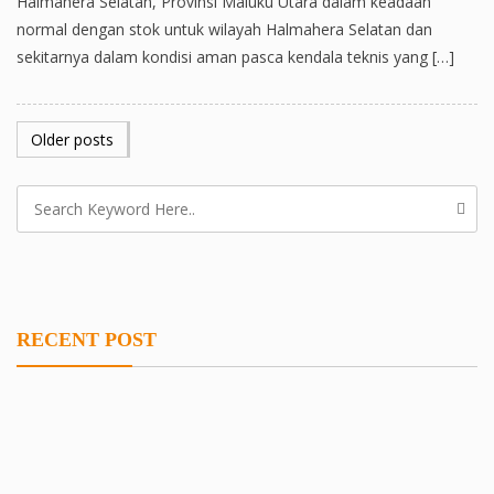
Halmahera Selatan, Provinsi Maluku Utara dalam keadaan
normal dengan stok untuk wilayah Halmahera Selatan dan
sekitarnya dalam kondisi aman pasca kendala teknis yang […]
POSTS
Older posts
NAVIGATION
RECENT POST