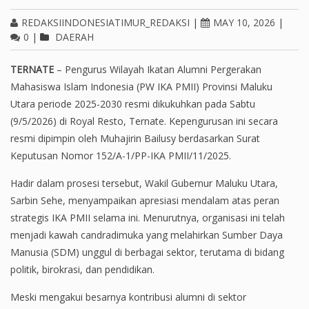
REDAKSIINDONESIATIMUR_REDAKSI
|
MAY 10, 2026
|
0
|
DAERAH
TERNATE
– Pengurus Wilayah Ikatan Alumni Pergerakan
Mahasiswa Islam Indonesia (PW IKA PMII) Provinsi Maluku
Utara periode 2025-2030 resmi dikukuhkan pada Sabtu
(9/5/2026) di Royal Resto, Ternate. Kepengurusan ini secara
resmi dipimpin oleh Muhajirin Bailusy berdasarkan Surat
Keputusan Nomor 152/A-1/PP-IKA PMII/11/2025.
Hadir dalam prosesi tersebut, Wakil Gubernur Maluku Utara,
Sarbin Sehe, menyampaikan apresiasi mendalam atas peran
strategis IKA PMII selama ini. Menurutnya, organisasi ini telah
menjadi kawah candradimuka yang melahirkan Sumber Daya
Manusia (SDM) unggul di berbagai sektor, terutama di bidang
politik, birokrasi, dan pendidikan.
Meski mengakui besarnya kontribusi alumni di sektor