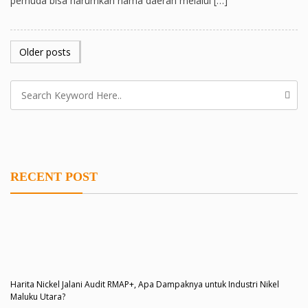
pemuda bisa harumkan nama daerah melalui […]
POSTS
Older posts
NAVIGATION
RECENT POST
Harita Nickel Jalani Audit RMAP+, Apa Dampaknya untuk Industri Nikel
Maluku Utara?