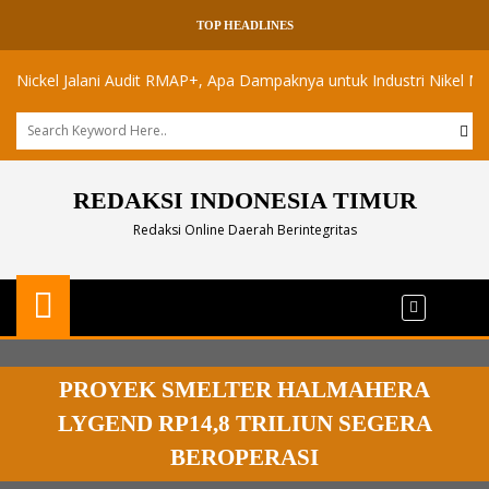
TOP HEADLINES
el Jalani Audit RMAP+, Apa Dampaknya untuk Industri Nikel Maluku Ut
REDAKSI INDONESIA TIMUR
Redaksi Online Daerah Berintegritas
PROYEK SMELTER HALMAHERA
LYGEND RP14,8 TRILIUN SEGERA
BEROPERASI