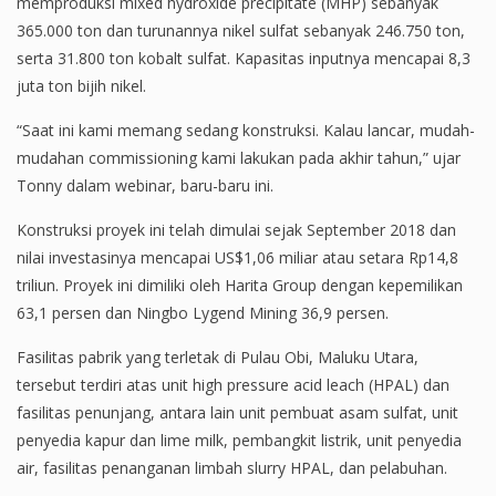
memproduksi mixed hydroxide precipitate (MHP) sebanyak
365.000 ton dan turunannya nikel sulfat sebanyak 246.750 ton,
serta 31.800 ton kobalt sulfat. Kapasitas inputnya mencapai 8,3
juta ton bijih nikel.
“Saat ini kami memang sedang konstruksi. Kalau lancar, mudah-
mudahan commissioning kami lakukan pada akhir tahun,” ujar
Tonny dalam webinar, baru-baru ini.
Konstruksi proyek ini telah dimulai sejak September 2018 dan
nilai investasinya mencapai US$1,06 miliar atau setara Rp14,8
triliun. Proyek ini dimiliki oleh Harita Group dengan kepemilikan
63,1 persen dan Ningbo Lygend Mining 36,9 persen.
Fasilitas pabrik yang terletak di Pulau Obi, Maluku Utara,
tersebut terdiri atas unit high pressure acid leach (HPAL) dan
fasilitas penunjang, antara lain unit pembuat asam sulfat, unit
penyedia kapur dan lime milk, pembangkit listrik, unit penyedia
air, fasilitas penanganan limbah slurry HPAL, dan pelabuhan.