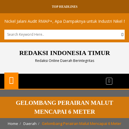
TOP HEADLINES
el Jalani Audit RMAP+, Apa Dampaknya untuk Industri Nikel Maluku Ut
REDAKSI INDONESIA TIMUR
Redaksi Online Daerah Berintegritas
GELOMBANG PERAIRAN MALUT
MENCAPAI 6 METER
Home
Daerah
Gelombang Perairan Malut Mencapai 6 Meter