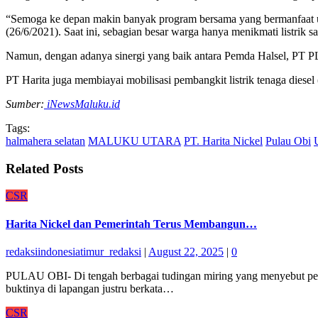
“Semoga ke depan makin banyak program bersama yang bermanfaat untu
(26/6/2021). Saat ini, sebagian besar warga hanya menikmati listrik sa
Namun, dengan adanya sinergi yang baik antara Pemda Halsel, PT PLN
PT Harita juga membiayai mobilisasi pembangkit listrik tenaga dies
Sumber:
iNewsMaluku.id
Tags:
halmahera selatan
MALUKU UTARA
PT. Harita Nickel
Pulau Obi
Related Posts
CSR
Harita Nickel dan Pemerintah Terus Membangun…
redaksiindonesiatimur_redaksi
|
August 22, 2025
|
0
PULAU OBI- Di tengah berbagai tudingan miring yang menyebut peru
buktinya di lapangan justru berkata…
CSR