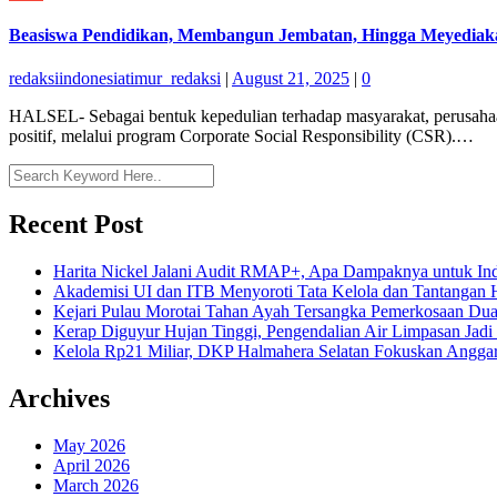
Beasiswa Pendidikan, Membangun Jembatan, Hingga Meyedia
redaksiindonesiatimur_redaksi
|
August 21, 2025
|
0
HALSEL- Sebagai bentuk kepedulian terhadap masyarakat, perusahaa
positif, melalui program Corporate Social Responsibility (CSR).…
Recent Post
Harita Nickel Jalani Audit RMAP+, Apa Dampaknya untuk Ind
Akademisi UI dan ITB Menyoroti Tata Kelola dan Tantangan Hil
Kejari Pulau Morotai Tahan Ayah Tersangka Pemerkosaan D
Kerap Diguyur Hujan Tinggi, Pengendalian Air Limpasan Jadi
Kelola Rp21 Miliar, DKP Halmahera Selatan Fokuskan Anggar
Archives
May 2026
April 2026
March 2026