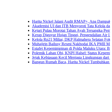
Harita Nickel Jalani Audit RMAP+, Apa Dampaknya untuk 
Akademisi UI dan ITB Menyoroti Tata Kelola dan Tantangan
Kejari Pulau Morotai Tahan Ayah Tersangka Pemerkosaa
Kerap Diguyur Hujan Tinggi, Pengendalian Air Limpasan 
Kelola Rp21 Miliar, DKP Halmahera Selatan Fokuskan An
Muhajirin Bailusy Resmi Nakhodai IKA PMII Malut, Wa
Estafet Kepemimpinan di Polda Maluku Utara: Brigjen Pol
Polemik Lahan Obi, KNPI Halsel: Status Kepemilikan Ari
Jejak Kebiasaan Kecil Menjaga Lingkungan dari Ternate h
Bangun Rumah Baca, Harita Nickel Tumbuhkan Minat Bac