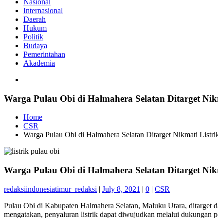
Nasional
Internasional
Daerah
Hukum
Politik
Budaya
Pemerintahan
Akademia
Warga Pulau Obi di Halmahera Selatan Ditarget Nik
Home
CSR
Warga Pulau Obi di Halmahera Selatan Ditarget Nikmati Listri
Warga Pulau Obi di Halmahera Selatan Ditarget Nik
redaksiindonesiatimur_redaksi
|
July 8, 2021
|
0
|
CSR
Pulau Obi di Kabupaten Halmahera Selatan, Maluku Utara, ditarget da
mengatakan, penyaluran listrik dapat diwujudkan melalui dukungan pe