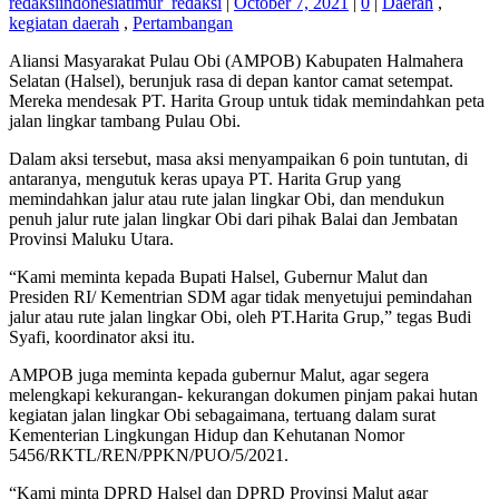
redaksiindonesiatimur_redaksi
|
October 7, 2021
|
0
|
Daerah
,
kegiatan daerah
,
Pertambangan
Aliansi Masyarakat Pulau Obi (AMPOB) Kabupaten Halmahera
Selatan (Halsel), berunjuk rasa di depan kantor camat setempat.
Mereka mendesak PT. Harita Group untuk tidak memindahkan peta
jalan lingkar tambang Pulau Obi.
Dalam aksi tersebut, masa aksi menyampaikan 6 poin tuntutan, di
antaranya, mengutuk keras upaya PT. Harita Grup yang
memindahkan jalur atau rute jalan lingkar Obi, dan mendukun
penuh jalur rute jalan lingkar Obi dari pihak Balai dan Jembatan
Provinsi Maluku Utara.
“Kami meminta kepada Bupati Halsel, Gubernur Malut dan
Presiden RI/ Kementrian SDM agar tidak menyetujui pemindahan
jalur atau rute jalan lingkar Obi, oleh PT.Harita Grup,” tegas Budi
Syafi, koordinator aksi itu.
AMPOB juga meminta kepada gubernur Malut, agar segera
melengkapi kekurangan- kekurangan dokumen pinjam pakai hutan
kegiatan jalan lingkar Obi sebagaimana, tertuang dalam surat
Kementerian Lingkungan Hidup dan Kehutanan Nomor
5456/RKTL/REN/PPKN/PUO/5/2021.
“Kami minta DPRD Halsel dan DPRD Provinsi Malut agar