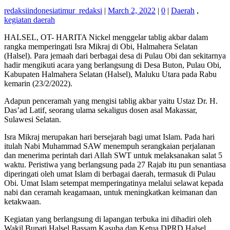
redaksiindonesiatimur_redaksi
|
March 2, 2022
|
0
|
Daerah
,
kegiatan daerah
HALSEL, OT- HARITA Nickel menggelar tablig akbar dalam
rangka memperingati Isra Mikraj di Obi, Halmahera Selatan
(Halsel). Para jemaah dari berbagai desa di Pulau Obi dan sekitarnya
hadir mengikuti acara yang berlangsung di Desa Buton, Pulau Obi,
Kabupaten Halmahera Selatan (Halsel), Maluku Utara pada Rabu
kemarin (23/2/2022).
Adapun penceramah yang mengisi tablig akbar yaitu Ustaz Dr. H.
Das’ad Latif, seorang ulama sekaligus dosen asal Makassar,
Sulawesi Selatan.
Isra Mikraj merupakan hari bersejarah bagi umat Islam. Pada hari
itulah Nabi Muhammad SAW menempuh serangkaian perjalanan
dan menerima perintah dari Allah SWT untuk melaksanakan salat 5
waktu. Peristiwa yang berlangsung pada 27 Rajab itu pun senantiasa
diperingati oleh umat Islam di berbagai daerah, termasuk di Pulau
Obi. Umat Islam setempat memperingatinya melalui selawat kepada
nabi dan ceramah keagamaan, untuk meningkatkan keimanan dan
ketakwaan.
Kegiatan yang berlangsung di lapangan terbuka ini dihadiri oleh
Wakil Bupati Halsel Bassam Kasuba dan Ketua DPRD Halsel