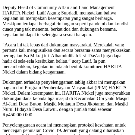
Deputy Head of Community Affair and Land Management
HARITA Nickel, Latif Agung Supriadi, mengatakan bahwa
kegiatan ini merupakan kesempatan yang sangat berharga.
Meskipun terdapat berbagai rintangan seperti pandemi dan kondisi
cuaca yang tak menentu, berkat doa dan dukungan bersama,
kegiatan ini dapat terselenggara sesuai harapan.
“Acara ini tak lepas dari dukungan masyarakat. Merekalah yang
pertama kali mengusulkan dan secara bersama-sama menyukseskan
peringatan Isa Mikraj ini. Alhamdulillah Ust. Das’ad juga dapat
hadir di sela-sela kesibukan beliau,” ucap Latif. Ia pun
menambahkan, kegiatan ini adalah bentuk komitmen HARITA
Nickel dalam bidang keagamaan.
Dukungan terhadap penyelenggaraan tablig akbar ini merupakan
bagian dari Program Pemberdayaan Masyarakat (PPM) HARITA
Nickel. Dalam kesempatan ini, HARITA Nickel juga menyerahkan
dukungan dana kepada tiga masjid di Kecamatan Obi yaitu Masjid
Al-Jami Desa Buton, Masjid Muttaqin Desa Jikotamo, dan Masjid
Nurul Hidayah Desa Laiwui, dengan jumlah total sebesar
Rp450.000.000.
Penyelenggaraan acara ini menerapkan protokol kesehatan untuk
mencegah penularan Covid-19. Jemaah yang datang diharuskan