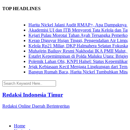
TOP HEADLINES
Harita Nickel Jalani Audit RMAP+, Apa Dampaknya untuk 
Akademisi UI dan ITB Menyoroti Tata Kelola dan Tantangan 
Kejari Pulau Morotai Tahan Ayah Tersangka Pemerkosaan
Kerap Diguyur Hujan Tinggi, Pengendalian Air Limpasan J
Kelola Rp21 Miliar, DKP Halmahera Selatan Fokuskan Ang
Muhajirin Bailusy Resmi Nakhodai IKA PMII Malut, Wag
Estafet Kepemimpinan di Polda Maluku Utara: Brigjen Pol.
Polemik Lahan Obi, KNPI Halsel: Status Kepemilikan Arif
Jejak Kebiasaan Kecil Menjaga Lingkungan dari Ternate h
Bangun Rumah Baca, Harita Nickel Tumbuhkan Minat Bac
Redaksi Indonesia Timur
Redaksi Online Daerah Berintegritas
Home