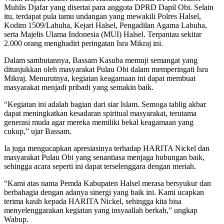
Muhlis Djafar yang disertai para anggota DPRD Dapil Obi. Selain
itu, terdapat pula tamu undangan yang mewakili Polres Halsel,
Kodim 1509/Labuha, Kejari Halsel, Pengadilan Agama Labuha,
serta Majelis Ulama Indonesia (MUI) Halsel. Terpantau sekitar
2.000 orang menghadiri peringatan Isra Mikraj ini.
Dalam sambutannya, Bassam Kasuba memuji semangat yang
ditunjukkan oleh masyarakat Pulau Obi dalam memperingati Isra
Mikraj. Menurutnya, kegiatan keagamaan ini dapat membuat
masyarakat menjadi pribadi yang semakin baik.
“Kegiatan ini adalah bagian dari siar Islam. Semoga tablig akbar
dapat meningkatkan kesadaran spiritual masyarakat, terutama
generasi muda agar mereka memiliki bekal keagamaan yang
cukup,” ujar Bassam.
Ia juga mengucapkan apresiasinya terhadap HARITA Nickel dan
masyarakat Pulau Obi yang senantiasa menjaga hubungan baik,
sehingga acara seperti ini dapat terselenggara dengan meriah.
“Kami atas nama Pemda Kabupaten Halsel merasa bersyukur dan
berbahagia dengan adanya sinergi yang baik ini. Kami ucapkan
terima kasih kepada HARITA Nickel, sehingga kita bisa
menyelenggarakan kegiatan yang insyaallah berkah,” ungkap
Wabup.