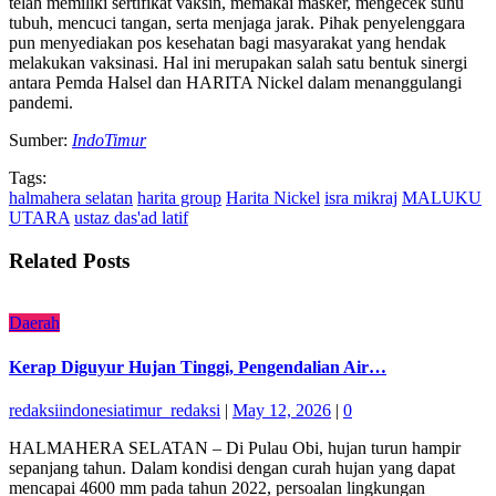
telah memiliki sertifikat vaksin, memakai masker, mengecek suhu
tubuh, mencuci tangan, serta menjaga jarak. Pihak penyelenggara
pun menyediakan pos kesehatan bagi masyarakat yang hendak
melakukan vaksinasi. Hal ini merupakan salah satu bentuk sinergi
antara Pemda Halsel dan HARITA Nickel dalam menanggulangi
pandemi.
Sumber:
IndoTimur
Tags:
halmahera selatan
harita group
Harita Nickel
isra mikraj
MALUKU
UTARA
ustaz das'ad latif
Related Posts
Daerah
Kerap Diguyur Hujan Tinggi, Pengendalian Air…
redaksiindonesiatimur_redaksi
|
May 12, 2026
|
0
HALMAHERA SELATAN – Di Pulau Obi, hujan turun hampir
sepanjang tahun. Dalam kondisi dengan curah hujan yang dapat
mencapai 4600 mm pada tahun 2022, persoalan lingkungan