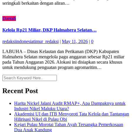
seringkali berkaitan dengan aliran…
Daerah
Kelola Rp21 Miliar, DKP Halmahera Selatan…
redaksiindonesiatimur_redaksi
|
May 11, 2026
|
0
LABUHA – Dinas Kelautan dan Perikanan (DKP) Kabupaten
Halmahera Selatan mengelola pagu anggaran sebesar Rp21 miliar
pada Tahun Anggaran 2026. Alokasi ini disiapkan secara khusus
untuk mendukung penguatan program agromaritim…
Recent Post
Harita Nickel Jalani Audit RMAP+, Apa Dampaknya untuk
Industri Nikel Maluku Utara?
Akademisi UI dan ITB Menyoroti Tata Kelola dan Tantangan
Hilirisasi Nikel di Pulau Obi
Kejari Pulau Morotai Tahan Ayah Tersangka Pemerkosaan
Dua Anak Kandung