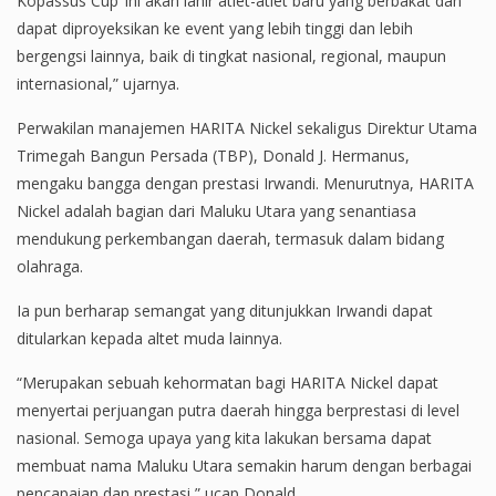
Kopassus Cup’ ini akan lahir atlet-atlet baru yang berbakat dan
dapat diproyeksikan ke event yang lebih tinggi dan lebih
bergengsi lainnya, baik di tingkat nasional, regional, maupun
internasional,” ujarnya.
Perwakilan manajemen HARITA Nickel sekaligus Direktur Utama
Trimegah Bangun Persada (TBP), Donald J. Hermanus,
mengaku bangga dengan prestasi Irwandi. Menurutnya, HARITA
Nickel adalah bagian dari Maluku Utara yang senantiasa
mendukung perkembangan daerah, termasuk dalam bidang
olahraga.
Ia pun berharap semangat yang ditunjukkan Irwandi dapat
ditularkan kepada altet muda lainnya.
“Merupakan sebuah kehormatan bagi HARITA Nickel dapat
menyertai perjuangan putra daerah hingga berprestasi di level
nasional. Semoga upaya yang kita lakukan bersama dapat
membuat nama Maluku Utara semakin harum dengan berbagai
pencapaian dan prestasi,” ucap Donald