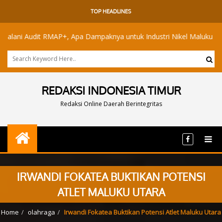
TOP HEADLINES
dit RMAP+, Apa Dampaknya untuk Industri Nikel Maluku Utara?
REDAKSI INDONESIA TIMUR
Redaksi Online Daerah Berintegritas
IRWANDI FOKATEA BUKTIKAN POTENSI
ATLET MALUKU UTARA
Home
olahraga
Irwandi Fokatea Buktikan Potensi Atlet Maluku Utara