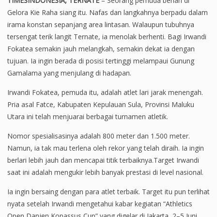
TIMESINDONESIA, TERNATE
– Seorang pemuda berlari di
Gelora Kie Raha siang itu. Nafas dan langkahnya berpadu dalam
irama konstan sepanjang area lintasan. Walaupun tubuhnya
tersengat terik langit Ternate, ia menolak berhenti. Bagi Irwandi
Fokatea semakin jauh melangkah, semakin dekat ia dengan
tujuan. Ia ingin berada di posisi tertinggi melampaui Gunung
Gamalama yang menjulang di hadapan.
Irwandi Fokatea, pemuda itu, adalah atlet lari jarak menengah.
Pria asal Fatce, Kabupaten Kepulauan Sula, Provinsi Maluku
Utara ini telah menjuarai berbagai turnamen atletik.
Nomor spesialisasinya adalah 800 meter dan 1.500 meter.
Namun, ia tak mau terlena oleh rekor yang telah diraih. Ia ingin
berlari lebih jauh dan mencapai titik terbaiknya.Target Irwandi
saat ini adalah mengukir lebih banyak prestasi di level nasional.
Ia ingin bersaing dengan para atlet terbaik. Target itu pun terlihat
nyata setelah Irwandi mengetahui kabar kegiatan “Athletics
Open Danjen Kopassus Cup” yang digelar di Jakarta, 2–5 Juni