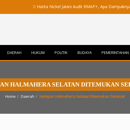
Harita Nickel Jalani Audit RMAP+, Apa Dampaknya untuk In
DAERAH
HUKUM
POLITIK
BUDAYA
PEMERINTAHAN
AN HALMAHERA SELATAN DITEMUKAN S
Home
Daerah
Nelayan Halmahera Selatan Ditemukan Selamat