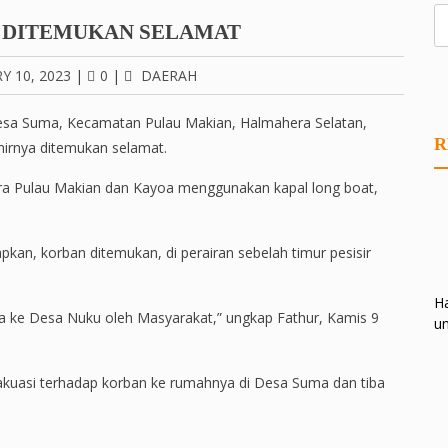
 DITEMUKAN SELAMAT
Y 10, 2023
|
0
|
DAERAH
 Desa Suma, Kecamatan Pulau Makian, Halmahera Selatan,
R
khirnya ditemukan selamat.
tara Pulau Makian dan Kayoa menggunakan kapal long boat,
n, korban ditemukan, di perairan sebelah timur pesisir
Ha
a ke Desa Nuku oleh Masyarakat,” ungkap Fathur, Kamis 9
un
akuasi terhadap korban ke rumahnya di Desa Suma dan tiba