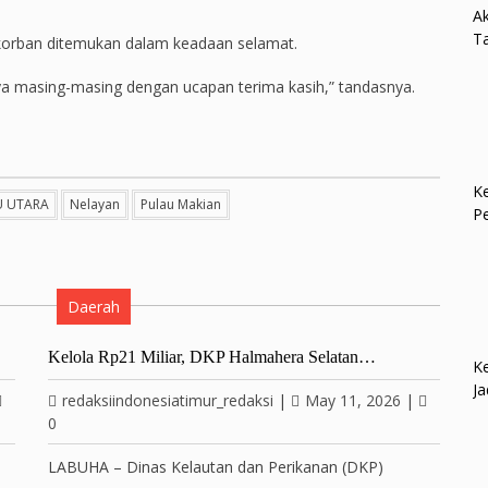
Ak
Ta
 korban ditemukan dalam keadaan selamat.
nya masing-masing dengan ucapan terima kasih,” tandasnya.
Ke
 UTARA
Nelayan
Pulau Makian
P
Daerah
Kelola Rp21 Miliar, DKP Halmahera Selatan…
Ke
Ja
redaksiindonesiatimur_redaksi
|
May 11, 2026
|
0
LABUHA – Dinas Kelautan dan Perikanan (DKP)