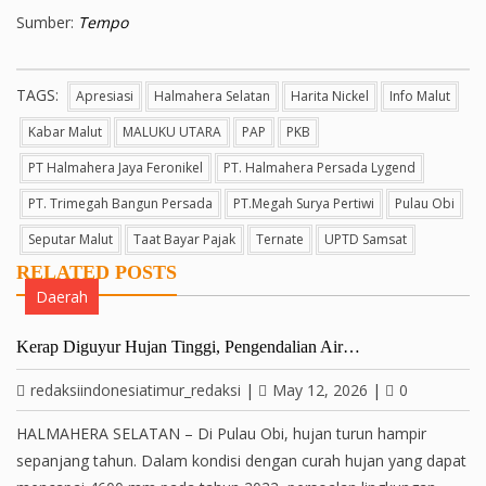
Sumber:
Tempo
TAGS:
Apresiasi
Halmahera Selatan
Harita Nickel
Info Malut
Kabar Malut
MALUKU UTARA
PAP
PKB
PT Halmahera Jaya Feronikel
PT. Halmahera Persada Lygend
PT. Trimegah Bangun Persada
PT.megah Surya Pertiwi
Pulau Obi
Seputar Malut
Taat Bayar Pajak
Ternate
UPTD Samsat
RELATED POSTS
Daerah
Kerap Diguyur Hujan Tinggi, Pengendalian Air…
redaksiindonesiatimur_redaksi
|
May 12, 2026
|
0
HALMAHERA SELATAN – Di Pulau Obi, hujan turun hampir
sepanjang tahun. Dalam kondisi dengan curah hujan yang dapat