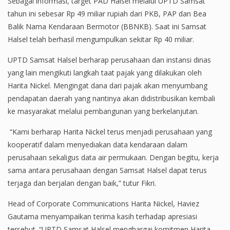
Sebagai informasi, target PAD Halsel melalui UPTD Samsat
tahun ini sebesar Rp 49 miliar rupiah dari PKB, PAP dan Bea
Balik Nama Kendaraan Bermotor (BBNKB). Saat ini Samsat
Halsel telah berhasil mengumpulkan sekitar Rp 40 miliar.
UPTD Samsat Halsel berharap perusahaan dan instansi dinas
yang lain mengikuti langkah taat pajak yang dilakukan oleh
Harita Nickel. Mengingat dana dari pajak akan menyumbang
pendapatan daerah yang nantinya akan didistribusikan kembali
ke masyarakat melalui pembangunan yang berkelanjutan.
“Kami berharap Harita Nickel terus menjadi perusahaan yang
kooperatif dalam menyediakan data kendaraan dalam
perusahaan sekaligus data air permukaan. Dengan begitu, kerja
sama antara perusahaan dengan Samsat Halsel dapat terus
terjaga dan berjalan dengan baik,” tutur Fikri.
Head of Corporate Communications Harita Nickel, Haviez
Gautama menyampaikan terima kasih terhadap apresiasi
tersebut. “UPTD Samsat Halsel menghargai komitmen Harita