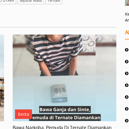
U UTARA
Seputar Malut
Ternate
Ke
A
A
Berita
s…
Bawa Narkoba, Pemuda Di Ternate Diamankan…