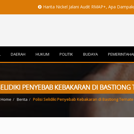
Harita Nickel Jalani Audit RMAP+, Apa Dampaknya untuk In
L
DAERAH
HUKUM
POLITIK
BUDAYA
PEMERINTAHA
SELIDIKI PENYEBAB KEBAKARAN DI BASTIONG
Home
Berita
Polisi Selidiki Penyebab Kebakaran di Bastiong Ternate