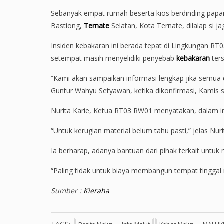
Sebanyak empat rumah beserta kios berdinding papan
Bastiong,
Ternate
Selatan, Kota Ternate, dilalap si 
Insiden kebakaran ini berada tepat di Lingkungan RT
setempat masih menyelidiki penyebab
kebakaran
ters
“Kami akan sampaikan informasi lengkap jika semua 
Guntur Wahyu Setyawan, ketika dikonfirmasi, Kamis 
Nurita Karie, Ketua RT03 RW01 menyatakan, dalam ins
“Untuk kerugian material belum tahu pasti,” jelas Nuri
Ia berharap, adanya bantuan dari pihak terkait untu
“Paling tidak untuk biaya membangun tempat tinggal
Sumber :
Kieraha