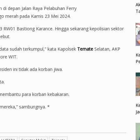
Ak
 di depan Jalan Raya Pelabuhan Ferry
Ta
jago merah pada Kamis 23 Mei 2024.
03 RW01 Bastiong Karance. Hingga sekarang kepolisian sektor
ebut.
data sudah terkumpul,” kata Kapolsek
Ternate
Selatan, AKP
Ke
sore WIT.
P
iden ini tidak ada korban jiwa.
ta.
k membantu para korban kebakaran.
Ke
 mereka,” sambungnya. *
Ja