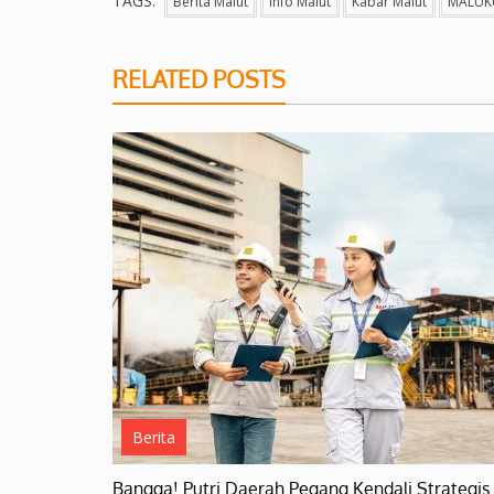
TAGS:
Berita Malut
Info Malut
Kabar Malut
MALUK
RELATED POSTS
Berita
Bangga! Putri Daerah Pegang Kendali Strategi