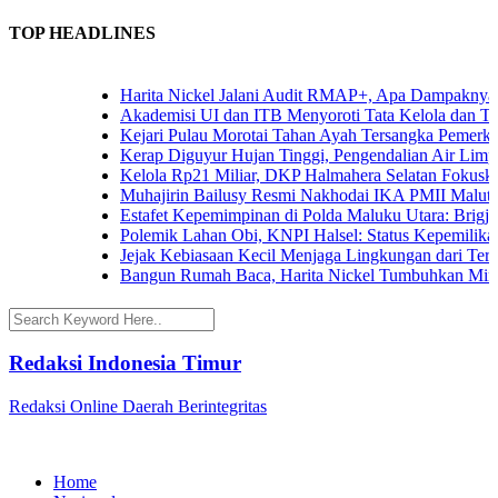
TOP HEADLINES
Harita Nickel Jalani Audit RMAP+, Apa Dampaknya untu
Akademisi UI dan ITB Menyoroti Tata Kelola dan Tantang
Kejari Pulau Morotai Tahan Ayah Tersangka Pemerkos
Kerap Diguyur Hujan Tinggi, Pengendalian Air Limpasan
Kelola Rp21 Miliar, DKP Halmahera Selatan Fokuskan A
Muhajirin Bailusy Resmi Nakhodai IKA PMII Malut, 
Estafet Kepemimpinan di Polda Maluku Utara: Brigjen P
Polemik Lahan Obi, KNPI Halsel: Status Kepemilikan Ar
Jejak Kebiasaan Kecil Menjaga Lingkungan dari Ternate
Bangun Rumah Baca, Harita Nickel Tumbuhkan Minat B
Redaksi Indonesia Timur
Redaksi Online Daerah Berintegritas
Home