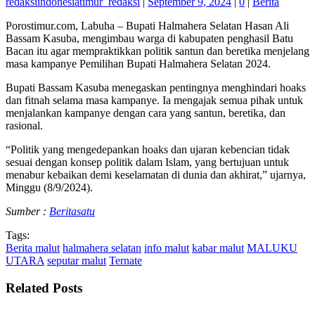
redaksiindonesiatimur_redaksi
|
September 9, 2024
|
0
|
Berita
Porostimur.com, Labuha – Bupati Halmahera Selatan Hasan Ali
Bassam Kasuba, mengimbau warga di kabupaten penghasil Batu
Bacan itu agar mempraktikkan politik santun dan beretika menjelang
masa kampanye Pemilihan Bupati Halmahera Selatan 2024.
Bupati Bassam Kasuba menegaskan pentingnya menghindari hoaks
dan fitnah selama masa kampanye. Ia mengajak semua pihak untuk
menjalankan kampanye dengan cara yang santun, beretika, dan
rasional.
“Politik yang mengedepankan hoaks dan ujaran kebencian tidak
sesuai dengan konsep politik dalam Islam, yang bertujuan untuk
menabur kebaikan demi keselamatan di dunia dan akhirat,” ujarnya,
Minggu (8/9/2024).
Sumber :
Beritasatu
Tags:
Berita malut
halmahera selatan
info malut
kabar malut
MALUKU
UTARA
seputar malut
Ternate
Related Posts