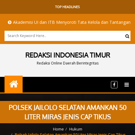
TOP HEADLINES
emisi UI dan ITB Menyoroti Tata Kelola dan Tantangan Hilirisasi Nike
REDAKSI INDONESIA TIMUR
Redaksi Online Daerah Berintegritas
POLSEK JAILOLO SELATAN AMANKAN 50
LITER MIRAS JENIS CAP TIKUS
Home
Hukum
Polsek Jailolo Selatan Amankan 50 Liter Miras Jenis Cap Tikus