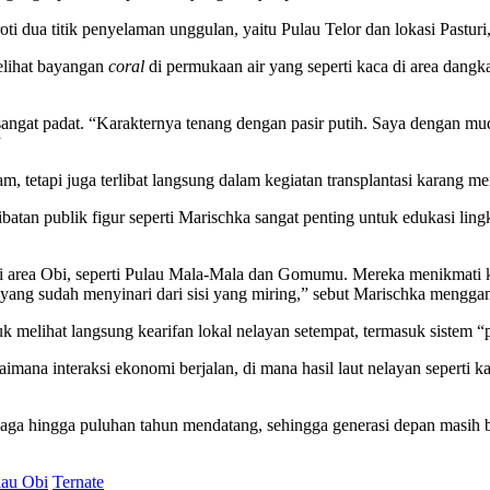
i dua titik penyelaman unggulan, yaitu Pulau Telor dan lokasi Pasturi, 
melihat bayangan
coral
di permukaan air yang seperti kaca di area dang
sangat padat. “Karakternya tenang dengan pasir putih. Saya dengan
”
m, tetapi juga terlibat langsung dalam kegiatan transplantasi karang
libatan publik figur seperti Marischka sangat penting untuk edukasi lin
i area Obi, seperti Pulau Mala-Mala dan Gomumu. Mereka menikmati ke
ri yang sudah menyinari dari sisi yang miring,” sebut Marischka men
k melihat langsung kearifan lokal nelayan setempat, termasuk sistem 
gaimana interaksi ekonomi berjalan, di mana hasil laut nelayan seperti 
erjaga hingga puluhan tahun mendatang, sehingga generasi depan masih
lau Obi
Ternate