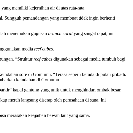
yang memiliki kejernihan air di atas rata-rata.
kal. Sungguh pemandangan yang membuat tidak ingin berhenti
 mudah menemukan gugusan
branch coral
yang sangat rapat, ini
 menggunakan media
reef cubes
.
gkungan. “Struktur
reef cubes
digunakan sebagai media tumbuh bagi
indahan sore di Gomumu. “Terasa seperti berada di pulau pribadi.
ggambarkan keindahan di Gomumu.
“parkir” kapal gantung yang unik untuk menghindari ombak besar.
kakap merah langsung diserap oleh perusahaan di sana. Ini
 bisa merasakan keajaiban bawah laut yang sama.