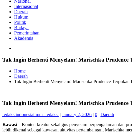
Nasional
Internasional
Daerah
Hukum
Politik
Budaya
Pemerintahan
Akademia
Tak Ingin Berhenti Menyelam! Marischka Prudence
Home
Daerah
Tak Ingin Berhenti Menyelam! Marischka Prudence Terpukau 
Tak Ingin Berhenti Menyelam! Marischka Prudence
redaksiindonesiatimur_redaksi
|
January 2, 2026
|
0
|
Daerah
Kawasi
– Konten kreator sekaligus penyelam berpengalaman dan prof
lebih dikenal sebagai kawasan aktivitas pertambangan, Marischka men