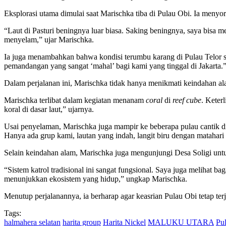
Eksplorasi utama dimulai saat Marischka tiba di Pulau Obi. Ia menyorot
“Laut di Pasturi beningnya luar biasa. Saking beningnya, saya bisa 
menyelam,” ujar Marischka.
Ia juga menambahkan bahwa kondisi terumbu karang di Pulau Telor 
pemandangan yang sangat ‘mahal’ bagi kami yang tinggal di Jakarta.
Dalam perjalanan ini, Marischka tidak hanya menikmati keindahan ala
Marischka terlibat dalam kegiatan menanam
coral
di
reef cube
. Keter
koral di dasar laut,” ujarnya.
Usai penyelaman, Marischka juga mampir ke beberapa pulau cantik d
Hanya ada grup kami, lautan yang indah, langit biru dengan mataha
Selain keindahan alam, Marischka juga mengunjungi Desa Soligi untu
“Sistem katrol tradisional ini sangat fungsional. Saya juga melihat ba
menunjukkan ekosistem yang hidup,” ungkap Marischka.
Menutup perjalanannya, ia berharap agar keasrian Pulau Obi tetap t
Tags:
halmahera selatan
harita group
Harita Nickel
MALUKU UTARA
Pu