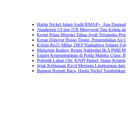
Harita Nickel Jalani Audit RMAP+, Apa Dampaknya untuk 
Akademisi UI dan ITB Menyoroti Tata Kelola dan Tantangan
Kejari Pulau Morotai Tahan Ayah Tersangka Pemerkosaa
Kerap Diguyur Hujan Tinggi, Pengendalian Air Limpasan 
Kelola Rp21 Miliar, DKP Halmahera Selatan Fokuskan An
Muhajirin Bailusy Resmi Nakhodai IKA PMII Malut, Wa
Estafet Kepemimpinan di Polda Maluku Utara: Brigjen Pol
Polemik Lahan Obi, KNPI Halsel: Status Kepemilikan Ari
Jejak Kebiasaan Kecil Menjaga Lingkungan dari Ternate 
Bangun Rumah Baca, Harita Nickel Tumbuhkan Minat Bac