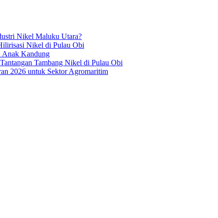
ustri Nikel Maluku Utara?
irisasi Nikel di Pulau Obi
ua Anak Kandung
 Tantangan Tambang Nikel di Pulau Obi
an 2026 untuk Sektor Agromaritim