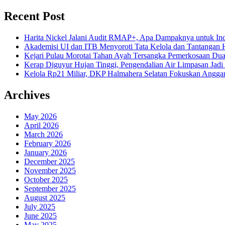
Recent Post
Harita Nickel Jalani Audit RMAP+, Apa Dampaknya untuk Ind
Akademisi UI dan ITB Menyoroti Tata Kelola dan Tantangan Hil
Kejari Pulau Morotai Tahan Ayah Tersangka Pemerkosaan D
Kerap Diguyur Hujan Tinggi, Pengendalian Air Limpasan Jadi
Kelola Rp21 Miliar, DKP Halmahera Selatan Fokuskan Anggar
Archives
May 2026
April 2026
March 2026
February 2026
January 2026
December 2025
November 2025
October 2025
September 2025
August 2025
July 2025
June 2025
May 2025