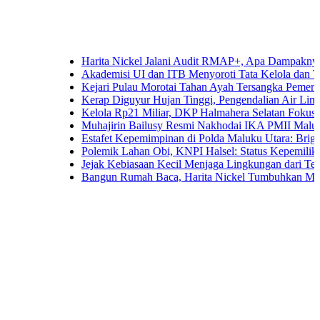
Harita Nickel Jalani Audit RMAP+, Apa Dampaknya untuk Ind
Akademisi UI dan ITB Menyoroti Tata Kelola dan Tantangan Hi
Kejari Pulau Morotai Tahan Ayah Tersangka Pemerkosaan D
Kerap Diguyur Hujan Tinggi, Pengendalian Air Limpasan Jad
Kelola Rp21 Miliar, DKP Halmahera Selatan Fokuskan Angga
Muhajirin Bailusy Resmi Nakhodai IKA PMII Malut, Wagub
Estafet Kepemimpinan di Polda Maluku Utara: Brigjen Pol. A
Polemik Lahan Obi, KNPI Halsel: Status Kepemilikan Arifin 
Jejak Kebiasaan Kecil Menjaga Lingkungan dari Ternate hing
Bangun Rumah Baca, Harita Nickel Tumbuhkan Minat Baca A