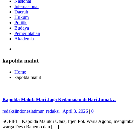
Nasional
Internasional
Daerah
Hukum
Politik
Budaya
Pemerintahan
Akademia
kapolda malut
Home
kapolda malut
Kapolda Malut: Mari Jaga Kedamaian di Hari Jumat…
redaksiindonesiatimur_redaksi
|
April 3, 2026
|
0
SOFIFI – Kapolda Maluku Utara, Irjen Pol. Waris Agono, mengimba
warga Desa Banemo dan […]