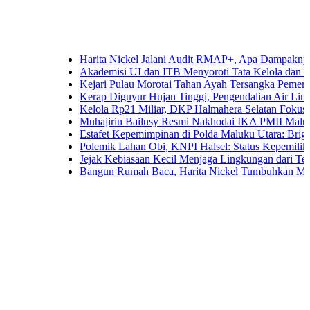
Harita Nickel Jalani Audit RMAP+, Apa Dampaknya untuk In
Akademisi UI dan ITB Menyoroti Tata Kelola dan Tantangan H
Kejari Pulau Morotai Tahan Ayah Tersangka Pemerkosaan 
Kerap Diguyur Hujan Tinggi, Pengendalian Air Limpasan Ja
Kelola Rp21 Miliar, DKP Halmahera Selatan Fokuskan Angg
Muhajirin Bailusy Resmi Nakhodai IKA PMII Malut, Wagu
Estafet Kepemimpinan di Polda Maluku Utara: Brigjen Pol. 
Polemik Lahan Obi, KNPI Halsel: Status Kepemilikan Arifi
Jejak Kebiasaan Kecil Menjaga Lingkungan dari Ternate hi
Bangun Rumah Baca, Harita Nickel Tumbuhkan Minat Baca