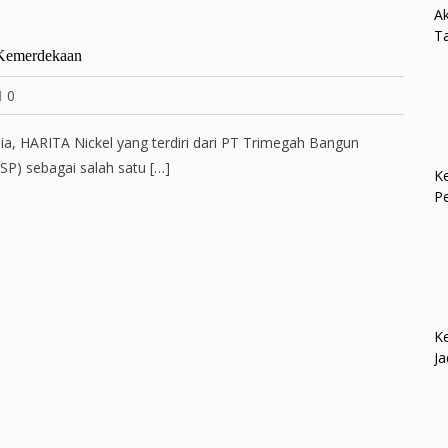
Ak
Ta
 Kemerdekaan
0
ia, HARITA Nickel yang terdiri dari PT Trimegah Bangun
P) sebagai salah satu […]
Ke
P
Ke
Ja