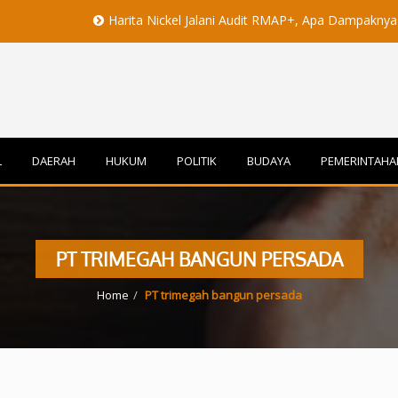
Harita Nickel Jalani Audit RMAP+, Apa Dampaknya untuk Indus
L
DAERAH
HUKUM
POLITIK
BUDAYA
PEMERINTAHA
PT TRIMEGAH BANGUN PERSADA
Home
PT trimegah bangun persada