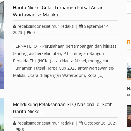
Harita Nickel Gelar Turnamen Futsal Antar
Wartawan se-Maluku…
redaksiindonesiatimur_redaksi
|
September 4,
2023
|
0
R
TERNATE, OT- Perusahaan pertambangan dan hilirisasi
terintegrasi berkelanjutan, PT Trimegah Bangun
Persada Tbk (NCKL) atau Harita Nickel, menggelar
Turnamen Futsal Harita Cup 2023 antar wartawan se-
Maluku Utara di lapangan Waterboom, Kota […]
Ha
un
Mendukung Pelaksanaan STQ Nasional di Sofifi,
Harita Nickel…
redaksiindonesiatimur_redaksi
|
October 26, 2021
|
0