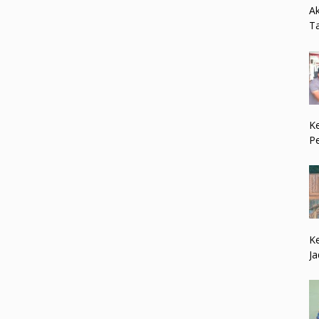
Ak
Ta
Ke
P
Ke
Ja