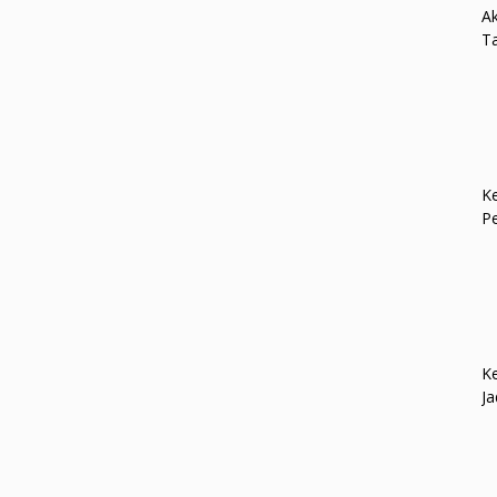
Ak
Ta
Ke
P
Ke
Ja