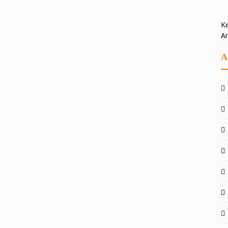
Ke
A
A