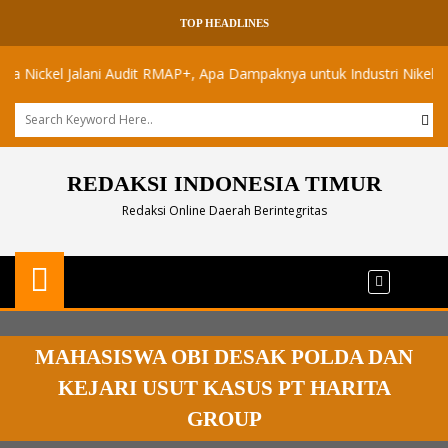
TOP HEADLINES
ckel Jalani Audit RMAP+, Apa Dampaknya untuk Industri Nikel Maluku 
REDAKSI INDONESIA TIMUR
Redaksi Online Daerah Berintegritas
MAHASISWA OBI DESAK POLDA DAN
KEJARI USUT KASUS PT HARITA
GROUP