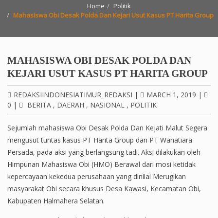
Home
Politik
Mahasiswa Obi Desak Polda Dan Kejari Usut Kasus PT Harita Group
MAHASISWA OBI DESAK POLDA DAN
KEJARI USUT KASUS PT HARITA GROUP
REDAKSIINDONESIATIMUR_REDAKSI
|
MARCH 1, 2019
|
0
|
BERITA
,
DAERAH
,
NASIONAL
,
POLITIK
Sejumlah mahasiswa Obi Desak Polda Dan Kejati Malut Segera
mengusut tuntas kasus PT Harita Group dan PT Wanatiara
Persada, pada aksi yang berlangsung tadi. Aksi dilakukan oleh
Himpunan Mahasiswa Obi (HMO) Berawal dari mosi ketidak
kepercayaan kekedua perusahaan yang dinilai Merugikan
masyarakat Obi secara khusus Desa Kawasi, Kecamatan Obi,
Kabupaten Halmahera Selatan.