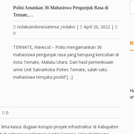
Polisi Amankan 36 Mahasiswa Pengunjuk Rasa di
Ternate,…
redaksiindonesiatimur_redaksi
|
April 20, 2022
|
0
R
TERNATE, iNews.id – Polisi mengamankan 36
mahasiswa pengunjuk rasa yang berujung kericuhan di
Kota Ternate, Maluku Utara. Dari hasil pemeriksaan
urine Unit Satnarkoba Polres Ternate, salah satu
mahasiswa ternyata positif […]
Ha
un
|
0
ima kasus dugaan korupsi proyek infrastruktur di Kabupaten