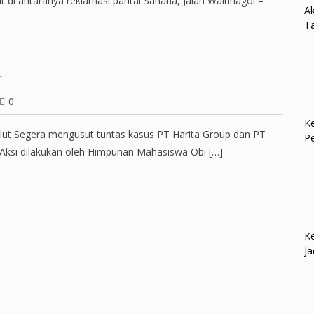
t di antaranya reklamasi pantai Sanana, Jalan Waitinagoi –
Ak
Ta
…
0
Ke
ut Segera mengusut tuntas kasus PT Harita Group dan PT
P
 Aksi dilakukan oleh Himpunan Mahasiswa Obi […]
Ke
Ja