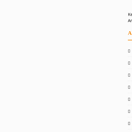
Ke
A
A