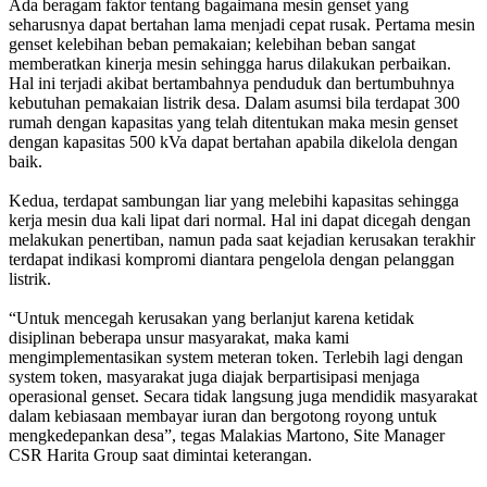
Ada beragam faktor tentang bagaimana mesin genset yang
seharusnya dapat bertahan lama menjadi cepat rusak. Pertama mesin
genset kelebihan beban pemakaian; kelebihan beban sangat
memberatkan kinerja mesin sehingga harus dilakukan perbaikan.
Hal ini terjadi akibat bertambahnya penduduk dan bertumbuhnya
kebutuhan pemakaian listrik desa. Dalam asumsi bila terdapat 300
rumah dengan kapasitas yang telah ditentukan maka mesin genset
dengan kapasitas 500 kVa dapat bertahan apabila dikelola dengan
baik.
Kedua, terdapat sambungan liar yang melebihi kapasitas sehingga
kerja mesin dua kali lipat dari normal. Hal ini dapat dicegah dengan
melakukan penertiban, namun pada saat kejadian kerusakan terakhir
terdapat indikasi kompromi diantara pengelola dengan pelanggan
listrik.
“Untuk mencegah kerusakan yang berlanjut karena ketidak
disiplinan beberapa unsur masyarakat, maka kami
mengimplementasikan system meteran token. Terlebih lagi dengan
system token, masyarakat juga diajak berpartisipasi menjaga
operasional genset. Secara tidak langsung juga mendidik masyarakat
dalam kebiasaan membayar iuran dan bergotong royong untuk
mengkedepankan desa”, tegas Malakias Martono, Site Manager
CSR Harita Group saat dimintai keterangan.