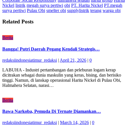
Corporate Social Responbility
halmahera selatan
harita group
Harita
Nickel
listrik
megah surya pertiwi
obi
PT. Harita Nickel
PT.megah
surya pertiwi
Pulau Obi
smelter obi
supplylistrik
terang
warga obi
Related Posts
Berita
Bangga! Putri Daerah Pegang Kendali Strategis…
redaksiindonesiatimur_redaksi
|
April 21, 2026
|
0
LABUHA - Industri pertambangan dan peleburan logam kerap
dicitrakan sebagai dunia maskulin yang keras, bising, dan berisiko
tinggi. Namun, di lanskap operasional Harita Nickel di Pulau Obi,
Halmahera Selatan, narasi…
Berita
Bawa Narkoba, Pemuda Di Ternate Diamankan…
redaksiindonesiatimur_redaksi
|
March 14, 2026
|
0