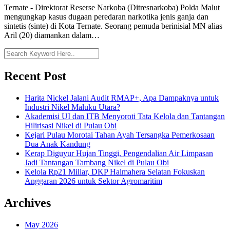
Ternate - Direktorat Reserse Narkoba (Ditresnarkoba) Polda Malut
mengungkap kasus dugaan peredaran narkotika jenis ganja dan
sintetis (sinte) di Kota Ternate. Seorang pemuda berinisial MN alias
Aril (20) diamankan dalam…
Recent Post
Harita Nickel Jalani Audit RMAP+, Apa Dampaknya untuk
Industri Nikel Maluku Utara?
Akademisi UI dan ITB Menyoroti Tata Kelola dan Tantangan
Hilirisasi Nikel di Pulau Obi
Kejari Pulau Morotai Tahan Ayah Tersangka Pemerkosaan
Dua Anak Kandung
Kerap Diguyur Hujan Tinggi, Pengendalian Air Limpasan
Jadi Tantangan Tambang Nikel di Pulau Obi
Kelola Rp21 Miliar, DKP Halmahera Selatan Fokuskan
Anggaran 2026 untuk Sektor Agromaritim
Archives
May 2026