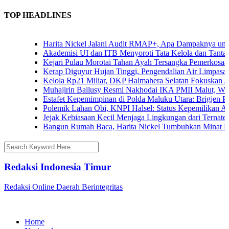
TOP HEADLINES
Harita Nickel Jalani Audit RMAP+, Apa Dampaknya untuk Ind
Akademisi UI dan ITB Menyoroti Tata Kelola dan Tantangan Hi
Kejari Pulau Morotai Tahan Ayah Tersangka Pemerkosaan D
Kerap Diguyur Hujan Tinggi, Pengendalian Air Limpasan Jad
Kelola Rp21 Miliar, DKP Halmahera Selatan Fokuskan Angga
Muhajirin Bailusy Resmi Nakhodai IKA PMII Malut, Wagub
Estafet Kepemimpinan di Polda Maluku Utara: Brigjen Pol. A
Polemik Lahan Obi, KNPI Halsel: Status Kepemilikan Arifin
Jejak Kebiasaan Kecil Menjaga Lingkungan dari Ternate hin
Bangun Rumah Baca, Harita Nickel Tumbuhkan Minat Baca 
Redaksi Indonesia Timur
Redaksi Online Daerah Berintegritas
Home