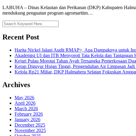
LABUHA – Dinas Kelautan dan Perikanan (DKP) Kabupaten Halmahera
mendukung penguatan program agromaritim…
Recent Post
Harita Nickel Jalani Audit RMAP+, Apa Dampaknya untuk Ind
Akademisi UI dan ITB Menyoroti Tata Kelola dan Tantangan Hil
Kejari Pulau Morotai Tahan Ayah Tersangka Pemerkosaan D
Kerap Diguyur Hujan Tinggi, Pengendalian Air Limpasan Jadi
Kelola Rp21 Miliar, DKP Halmahera Selatan Fokuskan Anggar
Archives
May 2026
April 2026
March 2026
February 2026
January 2026
December 2025
November 2025
October 2025