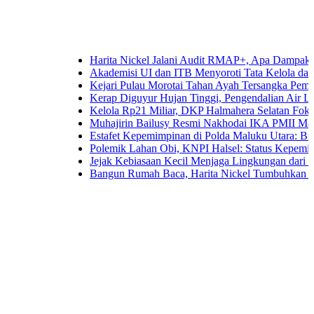
Harita Nickel Jalani Audit RMAP+, Apa Dampaknya untuk 
Akademisi UI dan ITB Menyoroti Tata Kelola dan Tantangan
Kejari Pulau Morotai Tahan Ayah Tersangka Pemerkosaa
Kerap Diguyur Hujan Tinggi, Pengendalian Air Limpasan 
Kelola Rp21 Miliar, DKP Halmahera Selatan Fokuskan An
Muhajirin Bailusy Resmi Nakhodai IKA PMII Malut, Wa
Estafet Kepemimpinan di Polda Maluku Utara: Brigjen Pol
Polemik Lahan Obi, KNPI Halsel: Status Kepemilikan Ari
Jejak Kebiasaan Kecil Menjaga Lingkungan dari Ternate h
Bangun Rumah Baca, Harita Nickel Tumbuhkan Minat Bac