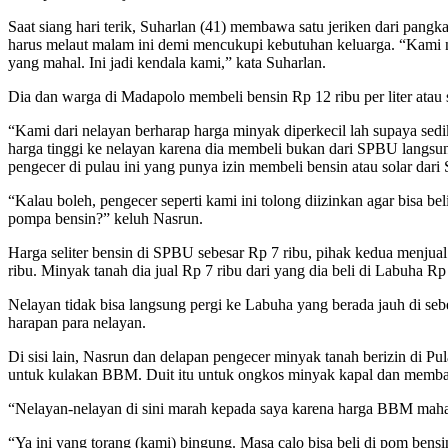
Saat siang hari terik, Suharlan (41) membawa satu jeriken dari pangk
harus melaut malam ini demi mencukupi kebutuhan keluarga. “Kami nela
yang mahal. Ini jadi kendala kami,” kata Suharlan.
Dia dan warga di Madapolo membeli bensin Rp 12 ribu per liter atau s
“Kami dari nelayan berharap harga minyak diperkecil lah supaya sedi
harga tinggi ke nelayan karena dia membeli bukan dari SPBU langsun
pengecer di pulau ini yang punya izin membeli bensin atau solar dar
“Kalau boleh, pengecer seperti kami ini tolong diizinkan agar bisa be
pompa bensin?” keluh Nasrun.
Harga seliter bensin di SPBU sebesar Rp 7 ribu, pihak kedua menjual
ribu. Minyak tanah dia jual Rp 7 ribu dari yang dia beli di Labuha R
Nelayan tidak bisa langsung pergi ke Labuha yang berada jauh di s
harapan para nelayan.
Di sisi lain, Nasrun dan delapan pengecer minyak tanah berizin di P
untuk kulakan BBM. Duit itu untuk ongkos minyak kapal dan membayar
“Nelayan-nelayan di sini marah kepada saya karena harga BBM mahal
“Ya ini yang torang (kami) bingung. Masa calo bisa beli di pom bens