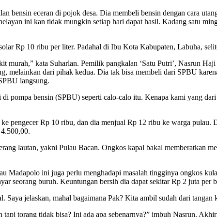
alan bensin eceran di pojok desa. Dia membeli bensin dengan cara utang
yan ini kan tidak mungkin setiap hari dapat hasil. Kadang satu minggu
olar Rp 10 ribu per liter. Padahal di Ibu Kota Kabupaten, Labuha, seli
kit murah,” kata Suharlan. Pemilik pangkalan ‘Satu Putri’, Nasrun Ha
g, melainkan dari pihak kedua. Dia tak bisa membeli dari SPBU karena
i SPBU langsung.
li di pompa bensin (SPBU) seperti calo-calo itu. Kenapa kami yang dari 
 ke pengecer Rp 10 ribu, dan dia menjual Rp 12 ribu ke warga pulau. 
p 4.500,00.
eberang lautan, yakni Pulau Bacan. Ongkos kapal bakal memberatkan m
ulau Madapolo ini juga perlu menghadapi masalah tingginya ongkos kul
 seorang buruh. Keuntungan bersih dia dapat sekitar Rp 2 juta per b
. Saya jelaskan, mahal bagaimana Pak? Kita ambil sudah dari tangan 
in tapi torang tidak bisa? Ini ada apa sebenarnya?” imbuh Nasrun. Akh