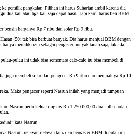
 ke pemilik pangkalan. Pilihan ini harus Suharlan ambil karena dia
 dua kali atau tiga kali saja dapat hasil. Tapi kami harus beli BBM
ter bensin harganya Rp 7 ribu dan solar Rp 9 ribu.
ji Hasan (50) tak bisa berbuat banyak. Dia harus menjual BBM dengan
 hanya memiliki izin sebagai pengecer minyak tanah saja, tak ada
pulau-pulau ini tidak bisa sementara calo-calo itu bisa membeli di
Dia juga membeli solar dari pengecer Rp 9 ribu dan menjualnya Rp 10
ereka. Maka pengecer seperti Nasrun inilah yang menjadi tumpuan
akan. Nasrun perlu keluar ongkos Rp 1.250.000,00 dua kali sebulan
ulan.
kedua!” kata Nasrun.
irnya Nasrun, nelayan-nelayan lain, dan pengecer BBM di pulau ini