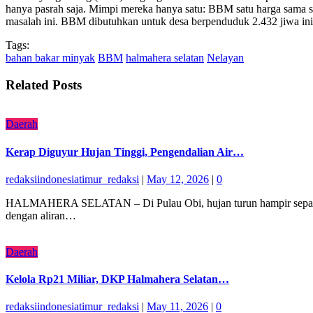
hanya pasrah saja. Mimpi mereka hanya satu: BBM satu harga sama 
masalah ini. BBM dibutuhkan untuk desa berpenduduk 2.432 jiwa ini.
Tags:
bahan bakar minyak
BBM
halmahera selatan
Nelayan
Related Posts
Daerah
Kerap Diguyur Hujan Tinggi, Pengendalian Air…
redaksiindonesiatimur_redaksi
|
May 12, 2026
|
0
HALMAHERA SELATAN – Di Pulau Obi, hujan turun hampir sepanjang
dengan aliran…
Daerah
Kelola Rp21 Miliar, DKP Halmahera Selatan…
redaksiindonesiatimur_redaksi
|
May 11, 2026
|
0