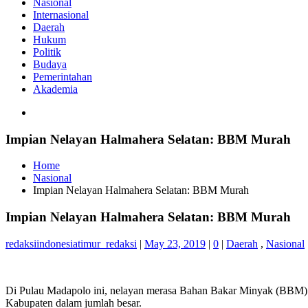
Nasional
Internasional
Daerah
Hukum
Politik
Budaya
Pemerintahan
Akademia
Impian Nelayan Halmahera Selatan: BBM Murah
Home
Nasional
Impian Nelayan Halmahera Selatan: BBM Murah
Impian Nelayan Halmahera Selatan: BBM Murah
redaksiindonesiatimur_redaksi
|
May 23, 2019
|
0
|
Daerah
,
Nasional
Di Pulau Madapolo ini, nelayan merasa Bahan Bakar Minyak (BBM) te
Kabupaten dalam jumlah besar.