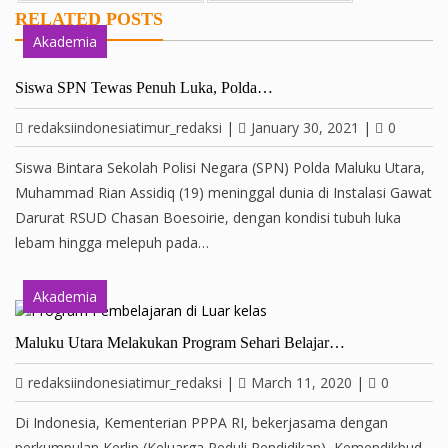
RELATED POSTS
Akademia
Siswa SPN Tewas Penuh Luka, Polda…
redaksiindonesiatimur_redaksi
|
January 30, 2021
|
0
Siswa Bintara Sekolah Polisi Negara (SPN) Polda Maluku Utara,
Muhammad Rian Assidiq (19) meninggal dunia di Instalasi Gawat
Darurat RSUD Chasan Boesoirie, dengan kondisi tubuh luka
lebam hingga melepuh pada…
Akademia
Maluku Utara Melakukan Program Sehari Belajar…
redaksiindonesiatimur_redaksi
|
March 11, 2020
|
0
Di Indonesia, Kementerian PPPA RI, bekerjasama dengan
perkumpulan Kerlip (Keluarga Peduli Pendidikan), Kemendikbud,