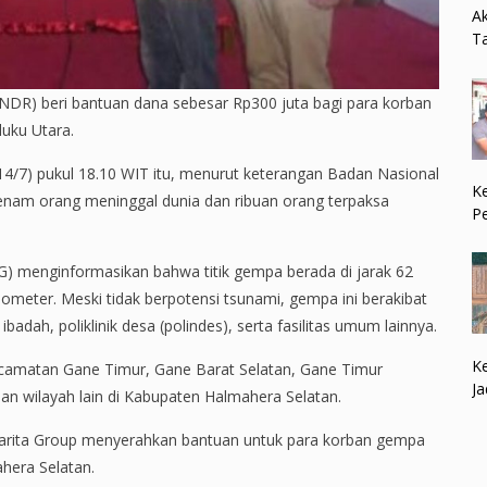
Ak
Ta
(HNDR) beri bantuan dana sebesar Rp300 juta bagi para korban
uku Utara.
4/7) pukul 18.10 WIT itu, menurut keterangan Badan Nasional
Ke
am orang meninggal dunia dan ribuan orang terpaksa
P
G) menginformasikan bahwa titik gempa berada di jarak 62
lometer. Meski tidak berpotensi tsunami, gempa ini berakibat
dah, poliklinik desa (polindes), serta fasilitas umum lainnya.
Ke
ecamatan Gane Timur, Gane Barat Selatan, Gane Timur
Ja
an wilayah lain di Kabupaten Halmahera Selatan.
Harita Group menyerahkan bantuan untuk para korban gempa
hera Selatan.