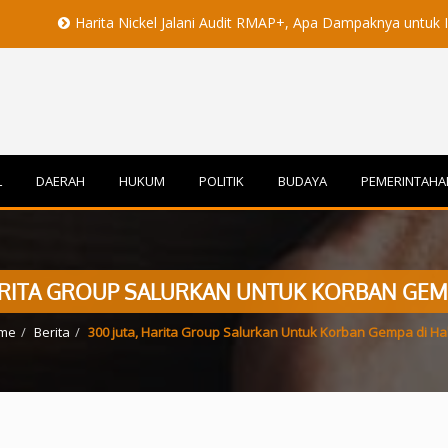
arita Nickel Jalani Audit RMAP+, Apa Dampaknya untuk Industri Nike
L
DAERAH
HUKUM
POLITIK
BUDAYA
PEMERINTAHA
HARITA GROUP SALURKAN UNTUK KORBAN GEMP
me
Berita
300 juta, Harita Group Salurkan Untuk Korban Gempa di Ha