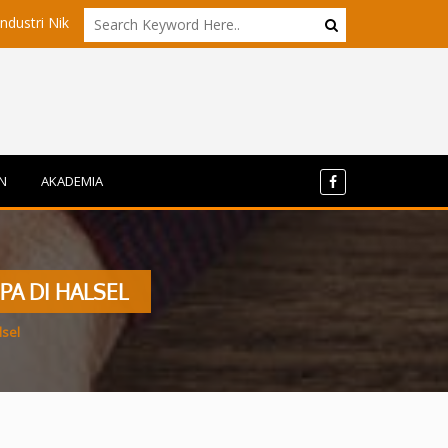
l Maluku Utara?
Akademisi UI dan ITB Menyoroti Tata Kelola da
N
AKADEMIA
A DI HALSEL
lsel