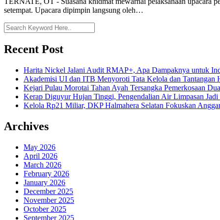
TERNATE, OT - Suasana khidmat mewarnai pelaksanaan upacara peri
setempat. Upacara dipimpin langsung oleh…
Recent Post
Harita Nickel Jalani Audit RMAP+, Apa Dampaknya untuk Ind
Akademisi UI dan ITB Menyoroti Tata Kelola dan Tantangan Hil
Kejari Pulau Morotai Tahan Ayah Tersangka Pemerkosaan D
Kerap Diguyur Hujan Tinggi, Pengendalian Air Limpasan Jadi
Kelola Rp21 Miliar, DKP Halmahera Selatan Fokuskan Anggar
Archives
May 2026
April 2026
March 2026
February 2026
January 2026
December 2025
November 2025
October 2025
September 2025