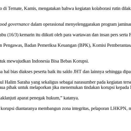
di Ternate, Kamis, mengatakan bahwa kegiatan kolaborasi rutin dila
ood governance
dalam operasional menyelenggarakan program jaminan 
 (16/3) kemarin itu diikuti oleh para wartawan dan insan pers serta
Pengawas, Badan Pemeriksa Keuangan (BPK), Komisi Pemberantasan
k mewujudkan Indonesia Bisa Bebas Korupsi.
a hal bias diakses peserta baik itu saldo JHT dan lainnya sehingga d
l Halim Saraha yang sekaligus sebagai narasumber pada kegiatan terse
mua pihak untuk melaporkan jika menemukan tindakan korupsi kepada
aklanjuti aparat penegak hukum,” katanya.
an korupsi diantaranya membangun zona integritas, pelaporan LHKPN, 