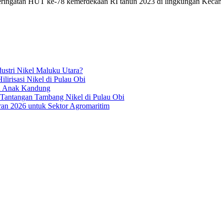
ngatan HUT ke-78 kemerdekaan RI tahun 2023 di lingkungan Kecamat
ustri Nikel Maluku Utara?
irisasi Nikel di Pulau Obi
ua Anak Kandung
 Tantangan Tambang Nikel di Pulau Obi
an 2026 untuk Sektor Agromaritim