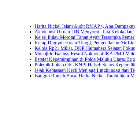
Harita Nickel Jalani Audit RMAP+, Apa Dampaknya untuk In
Akademisi UI dan ITB Menyoroti Tata Kelola dan Tantangan H
Kejari Pulau Morotai Tahan Ayah Tersangka Pemerkosaan 
Kerap Diguyur Hujan Tinggi, Pengendalian Air Limpasan Jad
Kelola Rp21 Miliar, DKP Halmahera Selatan Fokuskan Angga
Muhajirin Bailusy Resmi Nakhodai IKA PMII Malut, Wagu
Estafet Kepemimpinan di Polda Maluku Utara: Brigjen Pol. 
Polemik Lahan Obi, KNPI Halsel: Status Kepemilikan Arifin
Jejak Kebiasaan Kecil Menjaga Lingkungan dari Ternate hin
Bangun Rumah Baca, Harita Nickel Tumbuhkan Minat Baca 