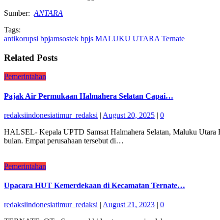
Sumber:
ANTARA
Tags:
antikorupsi
bpjamsostek
bpjs
MALUKU UTARA
Ternate
Related Posts
Pemerintahan
Pajak Air Permukaan Halmahera Selatan Capai…
redaksiindonesiatimur_redaksi
|
August 20, 2025
|
0
HALSEL- Kepala UPTD Samsat Halmahera Selatan, Maluku Utara Fik
bulan. Empat perusahaan tersebut di…
Pemerintahan
Upacara HUT Kemerdekaan di Kecamatan Ternate…
redaksiindonesiatimur_redaksi
|
August 21, 2023
|
0