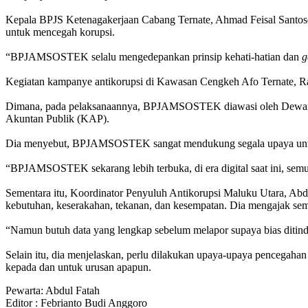
Kepala BPJS Ketenagakerjaan Cabang Ternate, Ahmad Feisal Santoso 
untuk mencegah korupsi.
“BPJAMSOSTEK selalu mengedepankan prinsip kehati-hatian dan
g
Kegiatan kampanye antikorupsi di Kawasan Cengkeh Afo Ternate, Rabu
Dimana, pada pelaksanaannya, BPJAMSOSTEK diawasi oleh Dewan 
Akuntan Publik (KAP).
Dia menyebut, BPJAMSOSTEK sangat mendukung segala upaya untu
“BPJAMSOSTEK sekarang lebih terbuka, di era digital saat ini, semu
Sementara itu, Koordinator Penyuluh Antikorupsi Maluku Utara, Abdu
kebutuhan, keserakahan, tekanan, dan kesempatan. Dia mengajak se
“Namun butuh data yang lengkap sebelum melapor supaya bias ditind
Selain itu, dia menjelaskan, perlu dilakukan upaya-upaya pencegah
kepada dan untuk urusan apapun.
Pewarta: Abdul Fatah
Editor : Febrianto Budi Anggoro