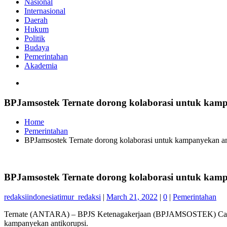
Nasional
Internasional
Daerah
Hukum
Politik
Budaya
Pemerintahan
Akademia
BPJamsostek Ternate dorong kolaborasi untuk kamp
Home
Pemerintahan
BPJamsostek Ternate dorong kolaborasi untuk kampanyekan an
BPJamsostek Ternate dorong kolaborasi untuk kamp
redaksiindonesiatimur_redaksi
|
March 21, 2022
|
0
|
Pemerintahan
Ternate (ANTARA) – BPJS Ketenagakerjaan (BPJAMSOSTEK) Cabang
kampanyekan antikorupsi.