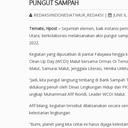
PUNGUT SAMPAH
REDAKSIINDONESIATIMUR_REDAKSI
|
JUNE 6,
Ternate, Hpost –
Sejumlah elemen, baik instansi pe
Utara, berkolaborasi melaksanakan aksi pungut samp
2022.
Kegiatan yang dipusatkan di pantai Falajawa hingga k
Clean Up Day (WCDI) Malut bersama Ormas Oi Ternate
Malut, Samurai Malut, Jenggala Literasi, Himika Unkh
“Jadi, kita pungut langsung timbang di Bank Sampah 
didukung penuh oleh Dinas Lingkungan Hidup dan PKK
ungkap Muhammad Afif Riondi, Leader WCDI Malut.
Afif bilang, kegiatan tersebut dilaksanakan secara s
kelestarian lingkungan.
“Bumi, planet yang kita cintai ini harus dijaga keles