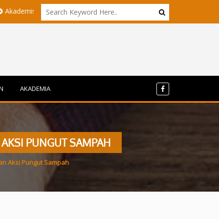
UI dan ITB Menyoroti Tata Kelola dan Tantangan Hilirisasi Nikel di Pu
N
AKADEMIA
N AKSI PUNGUT SAMPAH
gan Aksi Pungut Sampah