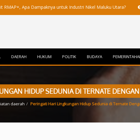
Apa Dampaknya untuk Industri Nikel Maluku Utara?
Akademisi 
L
DAERAH
HUKUM
POLITIK
BUDAYA
PEMERINTAHA
KUNGAN HIDUP SEDUNIA DI TERNATE DENGA
iatan daerah
Peringati Hari Lingkungan Hidup Sedunia di Ternate Den