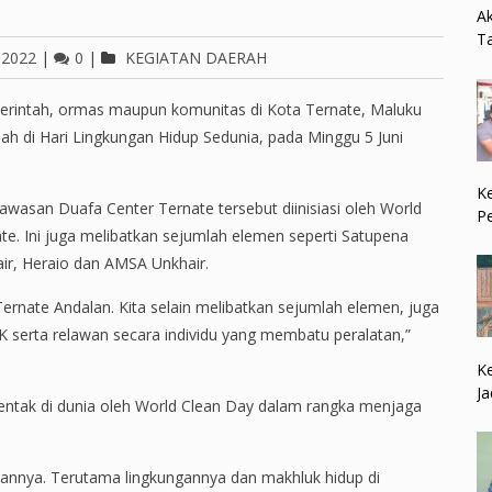
Ak
Ta
 2022
|
0
|
KEGIATAN DAERAH
merintah, ormas maupun komunitas di Kota Ternate, Maluku
ah di Hari Lingkungan Hidup Sedunia, pada Minggu 5 Juni
Ke
awasan Duafa Center Ternate tersebut diinisiasi oleh World
P
. Ini juga melibatkan sejumlah elemen seperti Satupena
air, Heraio dan AMSA Unkhair.
Ternate Andalan. Kita selain melibatkan sejumlah elemen, juga
 serta relawan secara individu yang membatu peralatan,”
Ke
Ja
erentak di dunia oleh World Clean Day dalam rangka menjaga
tariannya. Terutama lingkungannya dan makhluk hidup di