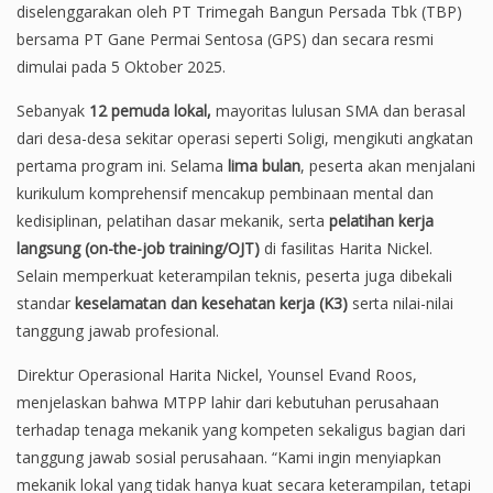
diselenggarakan oleh PT Trimegah Bangun Persada Tbk (TBP)
bersama PT Gane Permai Sentosa (GPS) dan secara resmi
dimulai pada 5 Oktober 2025.
Sebanyak
12 pemuda lokal
,
mayoritas lulusan SMA dan berasal
dari desa-desa sekitar operasi seperti Soligi, mengikuti angkatan
pertama program ini. Selama
lima bulan
, peserta akan menjalani
kurikulum komprehensif mencakup pembinaan mental dan
kedisiplinan, pelatihan dasar mekanik, serta
pelatihan kerja
langsung (on-the-job training/OJT)
di fasilitas Harita Nickel.
Selain memperkuat keterampilan teknis, peserta juga dibekali
standar
keselamatan dan kesehatan kerja (K3)
serta nilai-nilai
tanggung jawab profesional.
Direktur Operasional Harita Nickel, Younsel Evand Roos,
menjelaskan bahwa MTPP lahir dari kebutuhan perusahaan
terhadap tenaga mekanik yang kompeten sekaligus bagian dari
tanggung jawab sosial perusahaan. “Kami ingin menyiapkan
mekanik lokal yang tidak hanya kuat secara keterampilan, tetapi