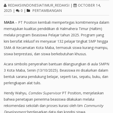
REDAKSIINDONESIATIMUR_REDAKSI
|
OCTOBER 14,
2025
|
0
|
PERTAMBANGAN
MABA
– PT Position kembali mempertegas komitmennya dalam
memajukan kualitas pendidikan di Halmahera Timur (Haltim)
melalui program Beasiswa Pelajar tahun 2025. Program yang
kini bersifat inklusif ini menyasar 132 pelajar tingkat SMP hingga
SMA di Kecamatan Kota Maba, termasuk siswa kurang mampu,
siswa berprestasi, dan siswa berkebutuhan khusus.
Acara simbolis penyerahan bantuan dilangsungkan di aula SMPN
3 Kota Maba, Senin (13/10/2025). Beasiswa ini disalurkan dalam
bentuk sarana pendukung belajar, seperti tas, sepatu, buku, dan
perlengkapan alat tulis.
Hendy Wahyu,
Comdev Supervisor
PT Position, menjelaskan
bahwa penetapan penerima beasiswa dilakukan melalui
rekomendasi sekolah dan proses kurasi oleh tim
Community
Development
berdasarkan data dan kondisi siswa.