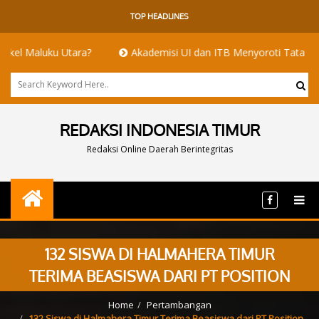
TOP HEADLINES
aluku Utara?
Akademisi UI dan ITB Menyoroti Tata Kelola dan T
REDAKSI INDONESIA TIMUR
Redaksi Online Daerah Berintegritas
132 SISWA DI HALMAHERA TIMUR
TERIMA BEASISWA DARI PT POSITION
Home
Pertambangan
132 Siswa di Halmahera Timur Terima Beasiswa dari PT Position