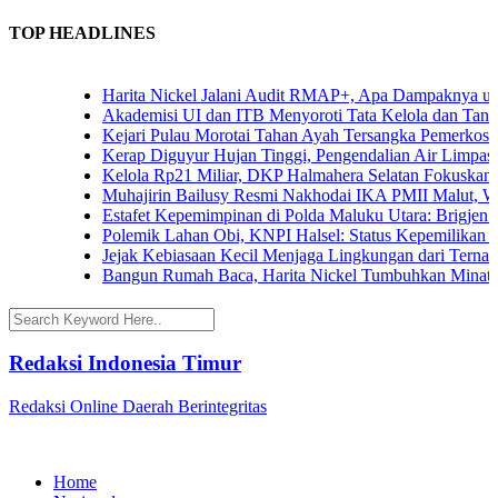
TOP HEADLINES
Harita Nickel Jalani Audit RMAP+, Apa Dampaknya untuk I
Akademisi UI dan ITB Menyoroti Tata Kelola dan Tantangan 
Kejari Pulau Morotai Tahan Ayah Tersangka Pemerkosaan
Kerap Diguyur Hujan Tinggi, Pengendalian Air Limpasan Ja
Kelola Rp21 Miliar, DKP Halmahera Selatan Fokuskan Angg
Muhajirin Bailusy Resmi Nakhodai IKA PMII Malut, Wag
Estafet Kepemimpinan di Polda Maluku Utara: Brigjen Pol.
Polemik Lahan Obi, KNPI Halsel: Status Kepemilikan Arifi
Jejak Kebiasaan Kecil Menjaga Lingkungan dari Ternate hi
Bangun Rumah Baca, Harita Nickel Tumbuhkan Minat Baca
Redaksi Indonesia Timur
Redaksi Online Daerah Berintegritas
Home