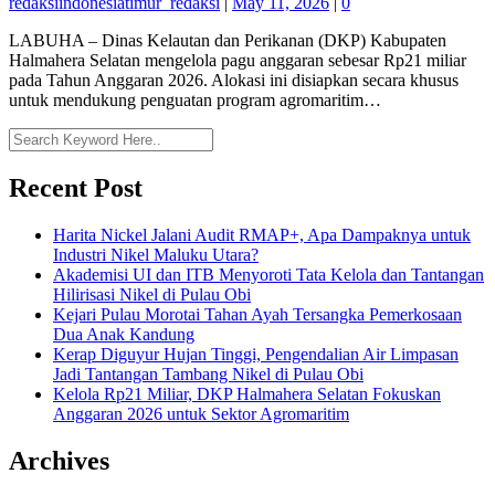
redaksiindonesiatimur_redaksi
|
May 11, 2026
|
0
LABUHA – Dinas Kelautan dan Perikanan (DKP) Kabupaten
Halmahera Selatan mengelola pagu anggaran sebesar Rp21 miliar
pada Tahun Anggaran 2026. Alokasi ini disiapkan secara khusus
untuk mendukung penguatan program agromaritim…
Recent Post
Harita Nickel Jalani Audit RMAP+, Apa Dampaknya untuk
Industri Nikel Maluku Utara?
Akademisi UI dan ITB Menyoroti Tata Kelola dan Tantangan
Hilirisasi Nikel di Pulau Obi
Kejari Pulau Morotai Tahan Ayah Tersangka Pemerkosaan
Dua Anak Kandung
Kerap Diguyur Hujan Tinggi, Pengendalian Air Limpasan
Jadi Tantangan Tambang Nikel di Pulau Obi
Kelola Rp21 Miliar, DKP Halmahera Selatan Fokuskan
Anggaran 2026 untuk Sektor Agromaritim
Archives