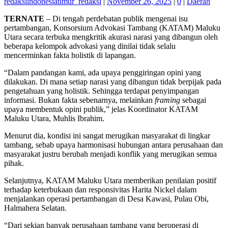
redaksiindonesiatimur_redaksi
|
November 26, 2025
|
0
|
Daerah
TERNATE
– Di tengah perdebatan publik mengenai isu
pertambangan, Konsorsium Advokasi Tambang (KATAM) Maluku
Utara secara terbuka mengkritik akurasi narasi yang dibangun oleh
beberapa kelompok advokasi yang dinilai tidak selalu
mencerminkan fakta holistik di lapangan.
“Dalam pandangan kami, ada upaya penggiringan opini yang
dilakukan. Di mana setiap narasi yang dibangun tidak berpijak pada
pengetahuan yang holistik. Sehingga terdapat penyimpangan
informasi. Bukan fakta sebenarnya, melainkan
framing
sebagai
upaya membentuk opini publik,” jelas Koordinator KATAM
Maluku Utara, Muhlis Ibrahim.
Menurut dia, kondisi ini sangat merugikan masyarakat di lingkar
tambang, sebab upaya harmonisasi hubungan antara perusahaan dan
masyarakat justru berubah menjadi konflik yang merugikan semua
pihak.
Selanjutnya, KATAM Maluku Utara memberikan penilaian positif
terhadap keterbukaan dan responsivitas Harita Nickel dalam
menjalankan operasi pertambangan di Desa Kawasi, Pulau Obi,
Halmahera Selatan.
“Dari sekian banyak perusahaan tambang yang beroperasi di