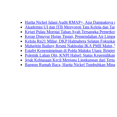
Harita Nickel Jalani Audit RMAP+, Apa Dampaknya untuk Indus
Akademisi UI dan ITB Menyoroti Tata Kelola dan Tantangan Hili
Kejari Pulau Morotai Tahan Ayah Tersangka Pemerkosaan Dua
Kerap Diguyur Hujan Tinggi, Pengendalian Air Limpasan Jadi 
Kelola Rp21 Miliar, DKP Halmahera Selatan Fokuskan Anggara
Muhajirin Bailusy Resmi Nakhodai IKA PMII Malut, Wagub D
Estafet Kepemimpinan di Polda Maluku Utara: Brigjen Pol. Ari
Polemik Lahan Obi, KNPI Halsel: Status Kepemilikan Arifin S
Jejak Kebiasaan Kecil Menjaga Lingkungan dari Ternate hingg
Bangun Rumah Baca, Harita Nickel Tumbuhkan Minat Baca An