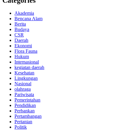
Categories
Akademia
Bencana Alam
Berita
Budaya
CSR
Daerah
Ekonomi
Flora Fauna
Hukum
Internasional
kegiatan daerah
Kesehatan
Lingkungan
Nasional
olahraga
Pariwisata
Pemerintahan
Pendidikan
Perbankan
Pertambangan
Pertanian
Politik