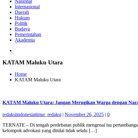
Nasional
Internasional
Daerah
Hukum
Politik
Budaya
Pemerintahan
Akademia
KATAM Maluku Utara
Home
KATAM Maluku Utara
KATAM Maluku Utara: Jangan Merugikan Warga dengan Nar
redaksiindonesiatimur_redaksi
|
November 26, 2025
|
0
TERNATE – Di tengah perdebatan publik mengenai isu pertambangan
kelompok advokasi yang dinilai tidak selalu […]