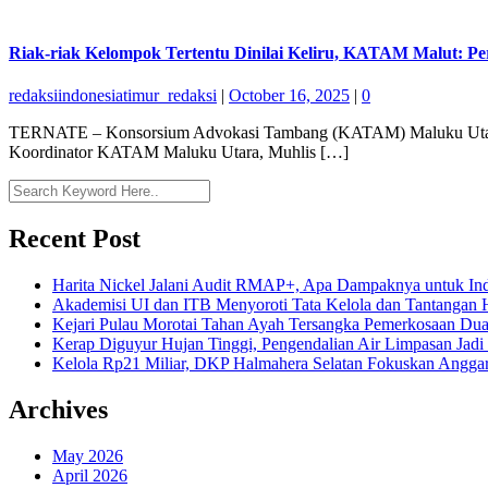
Riak-riak Kelompok Tertentu Dinilai Keliru, KATAM Malut: 
redaksiindonesiatimur_redaksi
|
October 16, 2025
|
0
TERNATE – Konsorsium Advokasi Tambang (KATAM) Maluku Utara me
Koordinator KATAM Maluku Utara, Muhlis […]
Recent Post
Harita Nickel Jalani Audit RMAP+, Apa Dampaknya untuk Ind
Akademisi UI dan ITB Menyoroti Tata Kelola dan Tantangan Hil
Kejari Pulau Morotai Tahan Ayah Tersangka Pemerkosaan D
Kerap Diguyur Hujan Tinggi, Pengendalian Air Limpasan Jadi
Kelola Rp21 Miliar, DKP Halmahera Selatan Fokuskan Anggar
Archives
May 2026
April 2026