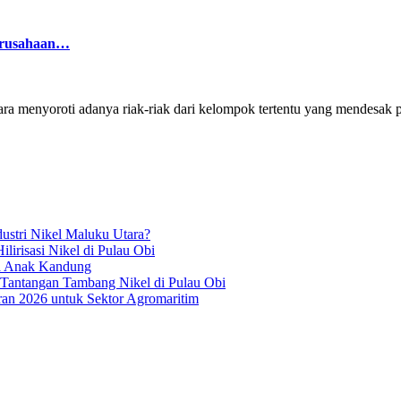
Perusahaan…
nyoroti adanya riak-riak dari kelompok tertentu yang mendesak pe
ustri Nikel Maluku Utara?
irisasi Nikel di Pulau Obi
ua Anak Kandung
 Tantangan Tambang Nikel di Pulau Obi
an 2026 untuk Sektor Agromaritim