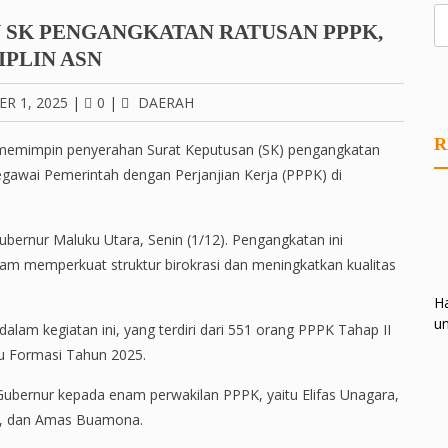
 SK PENGANGKATAN RATUSAN PPPK,
IPLIN ASN
R 1, 2025
|
0
|
DAERAH
R
 memimpin penyerahan Surat Keputusan (SK) pengangkatan
egawai Pemerintah dengan Perjanjian Kerja (PPPK) di
Gubernur Maluku Utara, Senin (1/12). Pengangkatan ini
m memperkuat struktur birokrasi dan meningkatkan kualitas
Ha
un
lam kegiatan ini, yang terdiri dari 551 orang PPPK Tahap II
u Formasi Tahun 2025.
Gubernur kepada enam perwakilan PPPK, yaitu Elifas Unagara,
Ali, dan Amas Buamona.