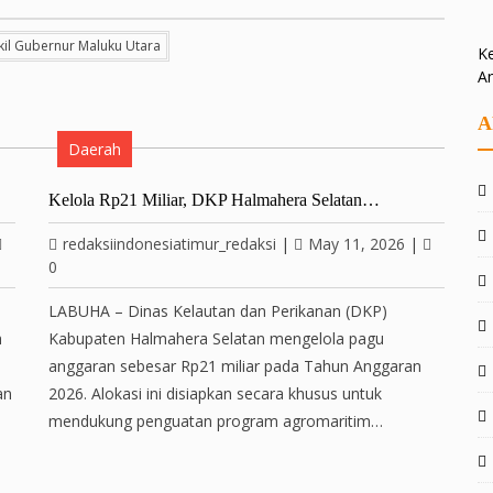
il Gubernur Maluku Utara
Ke
A
A
Daerah
Kelola Rp21 Miliar, DKP Halmahera Selatan…
redaksiindonesiatimur_redaksi
|
May 11, 2026
|
0
LABUHA – Dinas Kelautan dan Perikanan (DKP)
h
Kabupaten Halmahera Selatan mengelola pagu
anggaran sebesar Rp21 miliar pada Tahun Anggaran
an
2026. Alokasi ini disiapkan secara khusus untuk
mendukung penguatan program agromaritim…