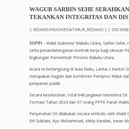
WAGUB SARBIN SEHE SERAHKAN
TEKANKAN INTEGRITAS DAN DIS
REDAKSIINDONESIATIMUR_REDAKSI
|
DECEMBE
SOFIFI
– Wakil Gubernur Maluku Utara, Sarbin Sehe,
serta penandatanganan kontrak kerja bagi ratusan P
lingkungan Pemerintah Provinsi Maluku Utara.
Acara ini berlangsung di Aula Nuku, Lantai 2 Kantor 
merupakan bagian dari komitmen Pemprov Malut dala
pelayanan publik.
Secara keseluruhan, total 648 pegawai menerima SK da
Formasi Tahun 2024 dan 97 orang PPPK Paruh Wakt
Penyerahan SK dilakukan secara simbolis oleh Wakil 
Erli Sulitiani, Ayu Muhammad, Meily Kandati, Irwan 