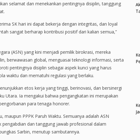
n selamat dan menekankan pentingnya disiplin, tanggung
Ak
Ta
at.
ima SK hari ini dapat bekerja dengan integritas, dan loyal
tah sangat berharap kontribusi positif dari kalian semua,”
gara (ASN) yang kini menjadi pemilik birokrasi, mereka
Ke
plin, berwawasan global, menguasai teknologi informasi, serta
P
roti pentingnya disiplin sebagai aspek kunci yang harus
la waktu dan mematuhi regulasi yang berlaku.
unjukkan etos kerja yang tinggi, berinovasi, dan bersinergi
u Utara. Ia mengakui bahwa pengangkatan ini merupakan
 pengorbanan para tenaga honorer.
Ke
Ja
tu, maupun PPPK Paruh Waktu. Semuanya adalah ASN
 pengabdian dan tanggung jawab profesional dalam
 pungkas Sarbin, menutup sambutannya.