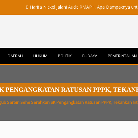
Harita Nickel Jalani Audit RMAP+, Apa Dampaknya untuk Industr
DAERAH
HUKUM
POLITIK
BUDAYA
PEMERINTAHAN
K PENGANGKATAN RATUSAN PPPK, TEKANKA
ub Sarbin Sehe Serahkan SK Pengangkatan Ratusan PPPK, Tekankan Integ