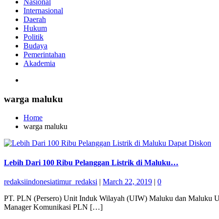
Nasional
Internasional
Daerah
Hukum
Politik
Budaya
Pemerintahan
Akademia
warga maluku
Home
warga maluku
Lebih Dari 100 Ribu Pelanggan Listrik di Maluku…
redaksiindonesiatimur_redaksi
|
March 22, 2019
|
0
PT. PLN (Persero) Unit Induk Wilayah (UIW) Maluku dan Maluku U
Manager Komunikasi PLN […]