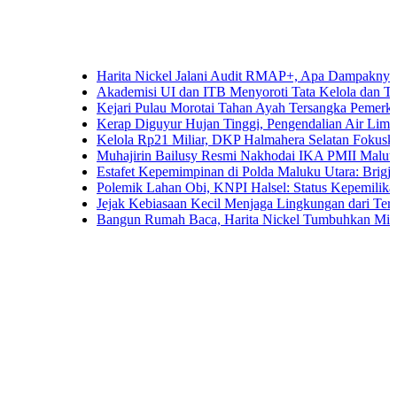
Harita Nickel Jalani Audit RMAP+, Apa Dampaknya untuk Ind
Akademisi UI dan ITB Menyoroti Tata Kelola dan Tantangan Hi
Kejari Pulau Morotai Tahan Ayah Tersangka Pemerkosaan D
Kerap Diguyur Hujan Tinggi, Pengendalian Air Limpasan Jad
Kelola Rp21 Miliar, DKP Halmahera Selatan Fokuskan Angga
Muhajirin Bailusy Resmi Nakhodai IKA PMII Malut, Wagub
Estafet Kepemimpinan di Polda Maluku Utara: Brigjen Pol. A
Polemik Lahan Obi, KNPI Halsel: Status Kepemilikan Arifin
Jejak Kebiasaan Kecil Menjaga Lingkungan dari Ternate hin
Bangun Rumah Baca, Harita Nickel Tumbuhkan Minat Baca 