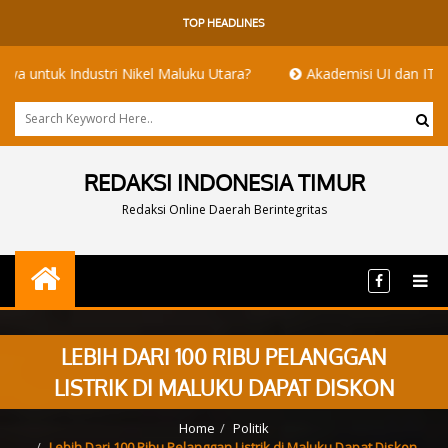
TOP HEADLINES
ndustri Nikel Maluku Utara?
Akademisi UI dan ITB Menyoroti T
REDAKSI INDONESIA TIMUR
Redaksi Online Daerah Berintegritas
LEBIH DARI 100 RIBU PELANGGAN
LISTRIK DI MALUKU DAPAT DISKON
Home
Politik
Lebih Dari 100 Ribu Pelanggan Listrik di Maluku Dapat Diskon