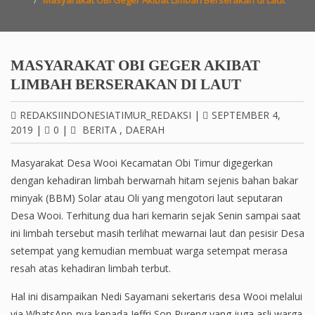
Masyarakat OBI Geger Akibat Limbah Berserakan di Laut
MASYARAKAT OBI GEGER AKIBAT
LIMBAH BERSERAKAN DI LAUT
REDAKSIINDONESIATIMUR_REDAKSI
|
SEPTEMBER 4,
2019
|
0
|
BERITA
,
DAERAH
Masyarakat Desa Wooi Kecamatan Obi Timur digegerkan
dengan kehadiran limbah berwarnah hitam sejenis bahan bakar
minyak (BBM) Solar atau Oli yang mengotori laut seputaran
Desa Wooi. Terhitung dua hari kemarin sejak Senin sampai saat
ini limbah tersebut masih terlihat mewarnai laut dan pesisir Desa
setempat yang kemudian membuat warga setempat merasa
resah atas kehadiran limbah terbut.
Hal ini disampaikan Nedi Sayamani sekertaris desa Wooi melalui
via WhatsApp-nya kepada Jeffri Son Pureng yang juga asli warga