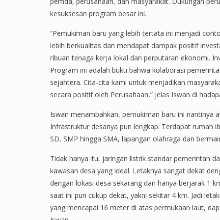
pemda, perusahaan, dan masyarakat. Dukungan peru
kesuksesan program besar ini.
“Pemukiman baru yang lebih tertata ini menjadi con
lebih berkualitas dan mendapat dampak positif inves
ribuan tenaga kerja lokal dan perputaran ekonomi. I
Program ini adalah bukti bahwa kolaborasi pemerint
sejahtera. Cita-cita kami untuk menjadikan masyarak
secara positif oleh Perusahaan,” jelas Iswan di had
Iswan menambahkan, pemukiman baru ini nantinya aka
Infrastruktur desanya pun lengkap. Terdapat rumah i
SD, SMP hingga SMA, lapangan olahraga dan bermain
Tidak hanya itu, jaringan listrik standar pemerintah da
kawasan desa yang ideal. Letaknya sangat dekat de
dengan lokasi desa sekarang dan hanya berjarak 1 km
saat ini pun cukup dekat, yakni sekitar 4 km. Jadi le
yang mencapai 16 meter di atas permukaan laut, dapa
Iswan.