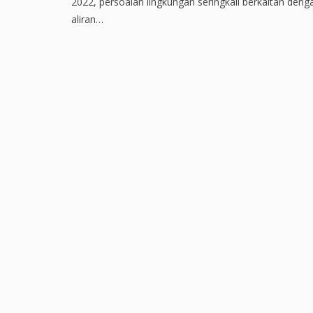
2022, persoalan lingkungan seringkali berkaitan deng
aliran…