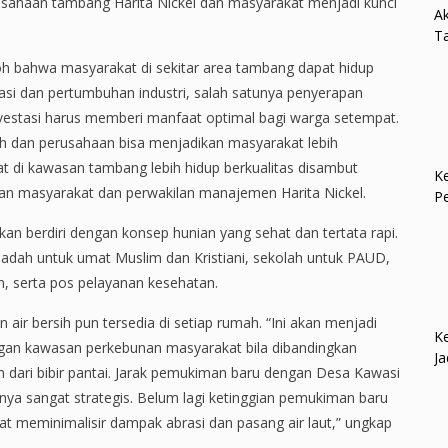
sahaan tambang Harita Nickel dan masyarakat menjadi kunci
Ak
Ta
toh bahwa masyarakat di sekitar area tambang dapat hidup
tasi dan pertumbuhan industri, salah satunya penyerapan
nvestasi harus memberi manfaat optimal bagi warga setempat.
ah dan perusahaan bisa menjadikan masyarakat lebih
at di kawasan tambang lebih hidup berkualitas disambut
Ke
apan masyarakat dan perwakilan manajemen Harita Nickel.
P
n berdiri dengan konsep hunian yang sehat dan tertata rapi.
badah untuk umat Muslim dan Kristiani, sekolah untuk PAUD,
, serta pos pelayanan kesehatan.
n air bersih pun tersedia di setiap rumah. “Ini akan menjadi
Ke
ngan kawasan perkebunan masyarakat bila dibandingkan
Ja
 dari bibir pantai. Jarak pemukiman baru dengan Desa Kawasi
taknya sangat strategis. Belum lagi ketinggian pemukiman baru
t meminimalisir dampak abrasi dan pasang air laut,” ungkap