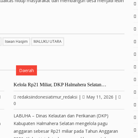
kualitas hidup masyarakat dan membangun desa menjadi lebih
Iswan Hasjim
MALUKU UTARA
Daerah
Kelola Rp21 Miliar, DKP Halmahera Selatan…
redaksiindonesiatimur_redaksi
|
May 11, 2026
|
0
LABUHA – Dinas Kelautan dan Perikanan (DKP)
h
Kabupaten Halmahera Selatan mengelola pagu
anggaran sebesar Rp21 miliar pada Tahun Anggaran