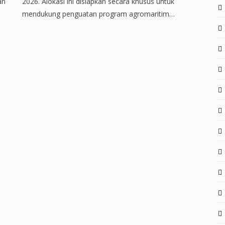
an
2026. Alokasi ini disiapkan secara khusus untuk
mendukung penguatan program agromaritim…