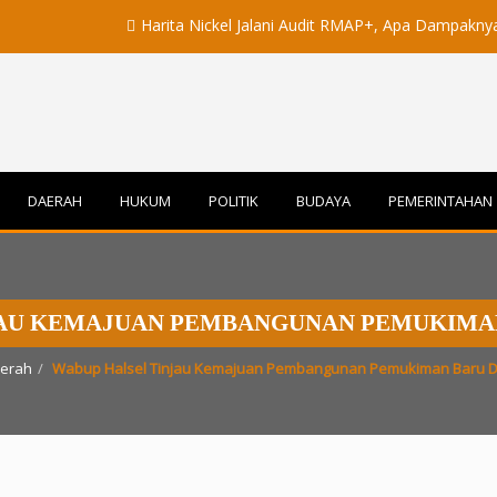
Harita Nickel Jalani Audit RMAP+, Apa Dampaknya untuk In
DAERAH
HUKUM
POLITIK
BUDAYA
PEMERINTAHAN
JAU KEMAJUAN PEMBANGUNAN PEMUKIMAN
erah
Wabup Halsel Tinjau Kemajuan Pembangunan Pemukiman Baru 