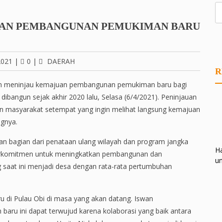
UAN PEMBANGUNAN PEMUKIMAN BARU
2021
|
0
|
DAERAH
R
sjim meninjau kemajuan pembangunan pemukiman baru bagi
dibangun sejak akhir 2020 lalu, Selasa (6/4/2021). Peninjauan
dan masyarakat setempat yang ingin melihat langsung kemajuan
gnya.
 bagian dari penataan ulang wilayah dan program jangka
Ha
berkomitmen untuk meningkatkan pembangunan dan
un
 saat ini menjadi desa dengan rata-rata pertumbuhan
u di Pulau Obi di masa yang akan datang. Iswan
u ini dapat terwujud karena kolaborasi yang baik antara