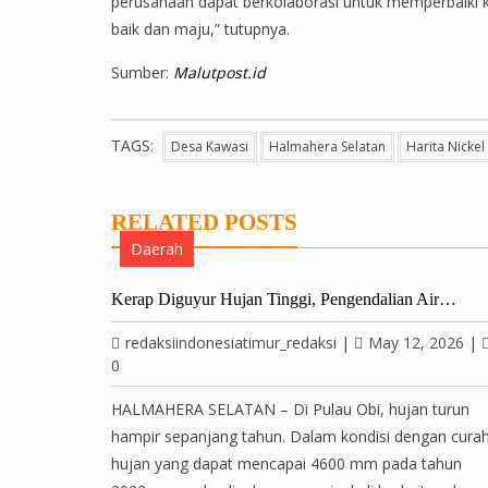
perusahaan dapat berkolaborasi untuk memperbaiki 
baik dan maju,” tutupnya.
Sumber:
Malutpost.id
TAGS:
Desa Kawasi
Halmahera Selatan
Harita Nickel
RELATED POSTS
Daerah
Kerap Diguyur Hujan Tinggi, Pengendalian Air…
redaksiindonesiatimur_redaksi
|
May 12, 2026
|
0
HALMAHERA SELATAN – Di Pulau Obi, hujan turun
hampir sepanjang tahun. Dalam kondisi dengan cura
hujan yang dapat mencapai 4600 mm pada tahun