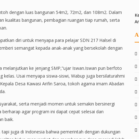
ntoh dengan luas bangunan 54m2, 72m2, dan 108m2. Dalam
Ke
skan kualitas bangunan, pembagian ruangan tiap rumah, serta
A
akan.
A
patkan diri untuk menyapa para pelajar SDN 217 Halsel di
 memberi semangat kepada anak-anak yang bersekolah dengan
a melanjutkan ke jenjang SMP,”ujar Iswan.Iswan pun berfoto
 kelas. Usai menyapa siswa-siswi, Wabup juga bersilaturahmi
 Kepala Desa Kawasi Arifin Saroa, tokoh agama imam Abadan
da.
syarakat, serta menjadi momen untuk semakin bersinergi
berharap agar program ini dapat cepat selesai dan
n baik.
ra, tapi juga di Indonesia bahwa pemerintah dengan dukungan