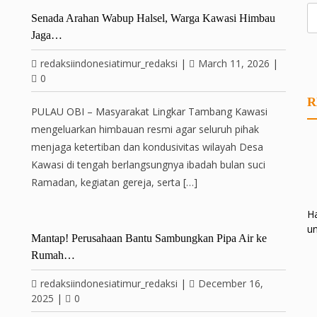
Senada Arahan Wabup Halsel, Warga Kawasi Himbau
Jaga…
redaksiindonesiatimur_redaksi
|
March 11, 2026
|
0
R
PULAU OBI – Masyarakat Lingkar Tambang Kawasi
mengeluarkan himbauan resmi agar seluruh pihak
menjaga ketertiban dan kondusivitas wilayah Desa
Kawasi di tengah berlangsungnya ibadah bulan suci
Ramadan, kegiatan gereja, serta […]
Ha
un
Mantap! Perusahaan Bantu Sambungkan Pipa Air ke
Rumah…
redaksiindonesiatimur_redaksi
|
December 16,
2025
|
0