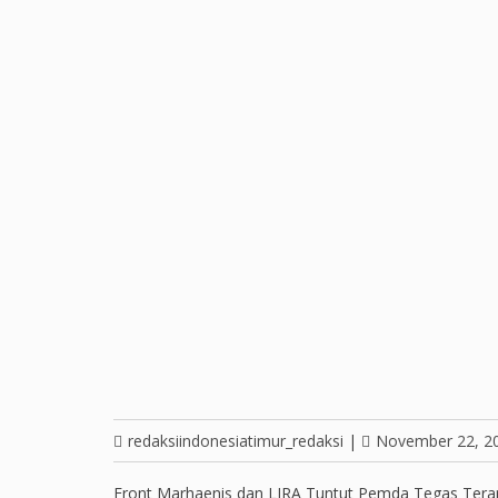
redaksiindonesiatimur_redaksi
|
November 22, 2
Front Marhaenis dan LIRA Tuntut Pemda Tegas Ter