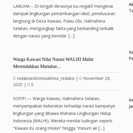
Ak
LABUHA – Di tengah derasnya isu negatif mengenai
Ta
dampak lingkungan pertambangan nikel, penelusuran
langsung di Desa Kawasi, Pulau Obi, Halmahera
Selatan, mengungkap fakta yang berbanding terbalik
dengan narasi yang beredar. […]
Ke
P
Warga Kawasi Nilai Narasi WALHI Malut
Merendahkan Martabat…
redaksiindonesiatimur_redaksi
|
November 29,
2025
|
0
SOFIFI — Warga Kawasi, Halmahera Selatan,
Ke
menyampaikan keberatan terhadap narasi kampanye
Ja
lingkungan yang dibawa Wahana Lingkungan Hidup
Indonesia (WALHI). Mereka menilai tudingan seperti
“Kawasi itu orang miskin” hingga “minum air […]