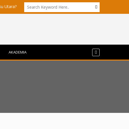
Akademisi UI dan ITB Menyoroti Tata Kelola dan Tantangan Hili
AKADEMIA