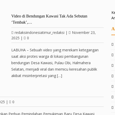
Ke
Video di Bendungan Kawasi Tak Ada Sebutan
A
‘Tembak’,…
A
redaksiindonesiatimur_redaksi
|
November 23,
2025
|
0
LABUHA – Sebuah video yang merekam ketegangan
saat aksi protes warga di lokasi pembangunan
bendungan Desa Kawasi, Pulau Obi, Halmahera
Selatan, menjadi viral dan memicu keresahan publik
akibat misinterpretasi yang […]
025
|
0
apkan Perbup Pemindahan Pemukiman Baru Desa Kawasi