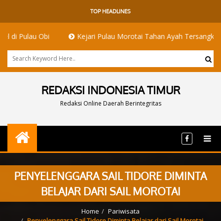
TOP HEADLINES
au Obi
Kejari Pulau Morotai Tahan Ayah Tersangka Pemerko
REDAKSI INDONESIA TIMUR
Redaksi Online Daerah Berintegritas
PENYELENGGARA SAIL TIDORE DIMINTA
BELAJAR DARI SAIL MOROTAI
Home
Pariwisata
Penyelenggara Sail Tidore Diminta Belajar dari Sail Morotai