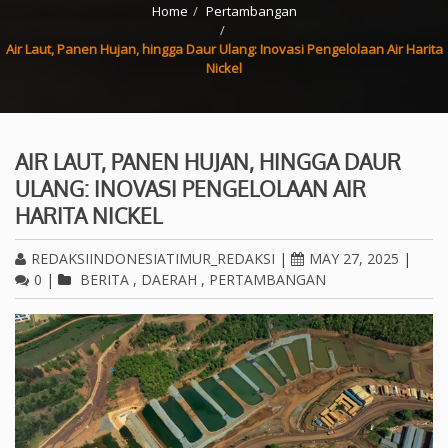
Home
Pertambangan
Air Laut, Panen Hujan, hingga Daur Ulang: Inovasi Pengelolaan Air Harita
Nickel
AIR LAUT, PANEN HUJAN, HINGGA DAUR
ULANG: INOVASI PENGELOLAAN AIR
HARITA NICKEL
REDAKSIINDONESIATIMUR_REDAKSI
|
MAY 27, 2025
|
0
|
BERITA
,
DAERAH
,
PERTAMBANGAN