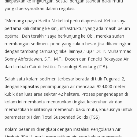
dilepaskan ke lingkungan, sesuai dengan standar baku mutu
yang dipersyaratkan dalam regulasi.
“Memang upaya Harita Nickel ini perlu diapresiasi. Ketika saya
pertama kali datang ke sini, infrastruktur yang ada masih belum
optimal. Dan terakhir saya berkunjung ke Obi, mereka sudah
membangun sediment pond yang cukup besar jika dibandingkan
dengan tambang-tambang nikel lainnya,” ujar Dr. Ir. Muhammad
Sonny Abfertiawan, S.T., M.T., Dosen dan Peneliti Rekayasa Air
dan Limbah Cair di Institut Teknologi Bandung (ITB).
Salah satu kolam sedimen terbesar berada di titik Tuguraci 2,
dengan kapasitas penampungan air mencapai 924.000 meter
kubik dan luas area sekitar 42 hektare. Proses pengendapan di
kolam ini membantu menurunkan tingkat kekeruhan air dan
memastikan kualitasnya memenuhi baku mutu, khususnya untuk
parameter pH dan Total Suspended Solids (TSS).
Kolam besar ini dilengkapi dengan Instalasi Pengolahan Air
Limbah (IPAL) untuk memastikan air yang keluar memenuhi